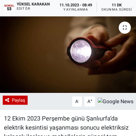
YÜKSEL KARAKAN
11.10.2023 - 08:49
11 DK
EDITÖR
YAYINLANMA
OKUNMA SÜRESI
Paylaş
-
+
A
A
12 Ekim 2023 Perşembe günü Şanlıurfa’da
elektrik kesintisi yaşanması sonucu elektriksiz