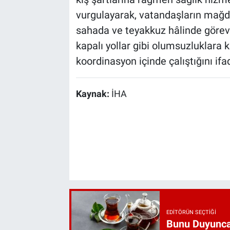
vurgulayarak, vatandaşların mağd
sahada ve teyakkuz hâlinde görev y
kapalı yollar gibi olumsuzluklara k
koordinasyon içinde çalıştığını ifad
Kaynak:
İHA
EDITÖRÜN SEÇTIĞI
Bunu Duyunca