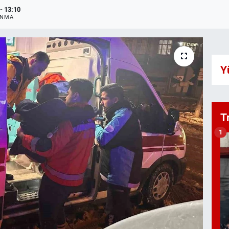
- 13:10
ANMA
Y
T
1