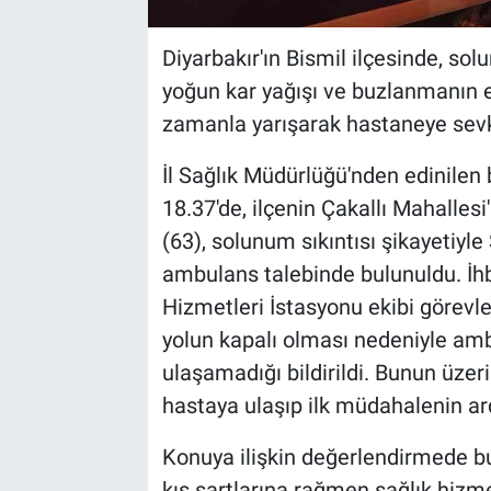
Diyarbakır'ın Bismil ilçesinde, so
yoğun kar yağışı ve buzlanmanın et
zamanla yarışarak hastaneye sevk 
İl Sağlık Müdürlüğü'nden edinilen b
18.37'de, ilçenin Çakallı Mahall
(63), solunum sıkıntısı şikayetiyl
ambulans talebinde bulunuldu. İhba
Hizmetleri İstasyonu ekibi görevle
yolun kapalı olması nedeniyle amb
ulaşamadığı bildirildi. Bunun üze
hastaya ulaşıp ilk müdahalenin ar
Konuya ilişkin değerlendirmede bu
kış şartlarına rağmen sağlık hizme