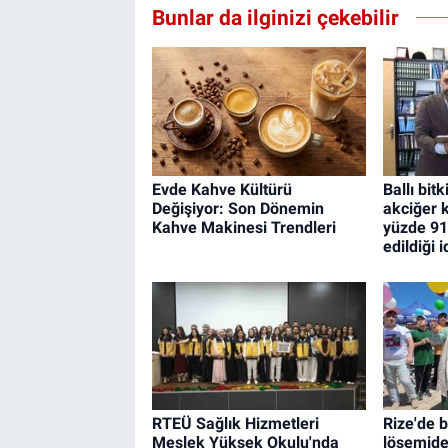
Bunlar da ilginizi çekebilir
Evde Kahve Kültürü
Ballı bit
Değişiyor: Son Dönemin
akciğer k
Kahve Makinesi Trendleri
yüzde 91
edildiği i
RTEÜ Sağlık Hizmetleri
Rize'de 
Meslek Yüksek Okulu'nda
lösemide