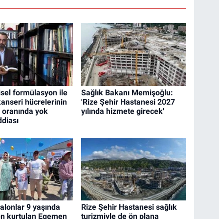
kisel formülasyon ile
Sağlık Bakanı Memişoğlu:
anseri hücrelerinin
'Rize Şehir Hastanesi 2027
 oranında yok
yılında hizmete girecek'
ddiası
balonlar 9 yaşında
Rize Şehir Hastanesi sağlık
n kurtulan Egemen
turizmiyle de ön plana