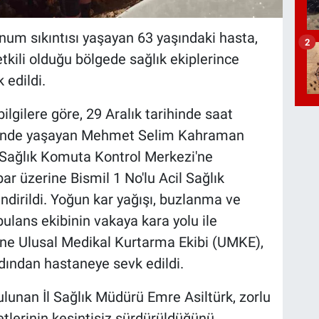
lunum sıkıntısı yaşayan 63 yaşındaki hasta,
2
kili olduğu bölgede sağlık ekiplerince
edildi.
ilgilere göre, 29 Aralık tarihinde saat
esi'nde yaşayan Mehmet Selim Kahraman
e Sağlık Komuta Kontrol Merkezi'ne
r üzerine Bismil 1 No'lu Acil Sağlık
ndirildi. Yoğun kar yağışı, buzlanma ve
ulans ekibinin vakaya kara yolu ile
rine Ulusal Medikal Kurtarma Ekibi (UMKE),
dından hastaneye sevk edildi.
lunan İl Sağlık Müdürü Emre Asiltürk, zorlu
tlerinin kesintisiz sürdürüldüğünü