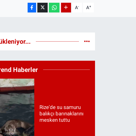
-
+
A
A
ükleniyor...
rend Haberler
Rize'de su samuru
balıkçı barınaklarını
mesken tuttu