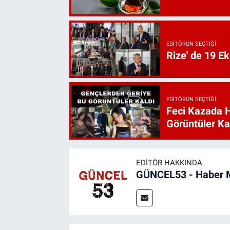
EDITÖRÜN SEÇTIĞI
Rize' de 19 E
EDITÖRÜN SEÇTIĞI
Feci Kazada 
Görüntüler Ka
EDITÖR HAKKINDA
GÜNCEL53 - Haber 