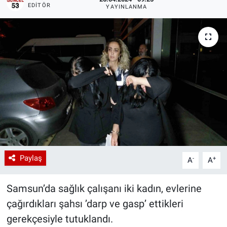
EDITÖR
YAYINLANMA
Paylaş
-
+
A
A
Samsun’da sağlık çalışanı iki kadın, evlerine
çağırdıkları şahsı ’darp ve gasp’ ettikleri
gerekçesiyle tutuklandı.