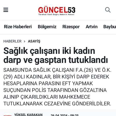
Rize Haberleri
Bölgemiz
Rizespor
Artvin
Baybu
HABERLER
ASAYIŞ
Sağlık çalışanı iki kadın
darp ve gasptan tutuklandı
SAMSUN'DA SAĞLIK ÇALIŞANI F.A.(26) VE Ö.K.
(29) ADLI KADINLAR, BİR KİŞİYİ DARP EDEREK
HESAPLARINA PARASINI EFT YAPMAK
SUÇUNDAN POLİS TARAFINDAN GÖZALTINA
ALINIP ÇIKARILDIKLARI MAHKEMECE
TUTUKLANARAK CEZAEVİNE GÖNDERİLDİLER.
YÜKSEL KARAKAN
26.04.2024 - 09:25