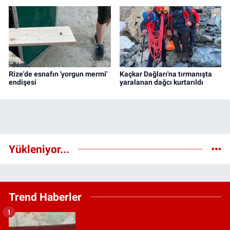
Rize'de esnafın 'yorgun mermi'
Kaçkar Dağları'na tırmanışta
endişesi
yaralanan dağcı kurtarıldı
Yükleniyor...
Trend Haberler
1