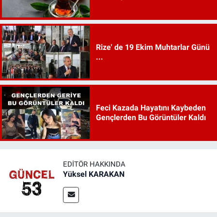
Rize' de 19 Ekim Muhtarlar Günü
...
Feci Kazada Hayatını Kaybeden
Gençlerden Bu Görüntüler Kaldı
EDITÖR HAKKINDA
Yüksel KARAKAN