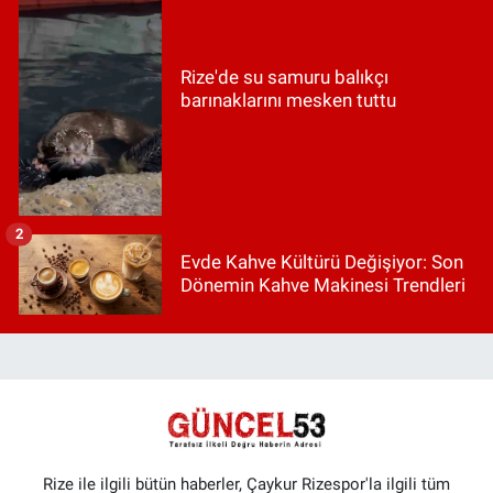
Rize'de su samuru balıkçı
barınaklarını mesken tuttu
2
Evde Kahve Kültürü Değişiyor: Son
Dönemin Kahve Makinesi Trendleri
Rize ile ilgili bütün haberler, Çaykur Rizespor'la ilgili tüm