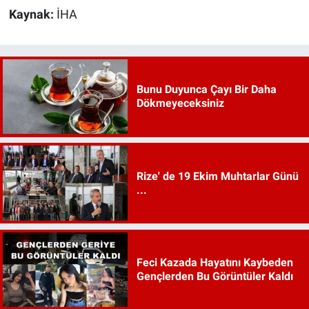
Kaynak:
İHA
Bunu Duyunca Çayı Bir Daha
Dökmeyeceksiniz
Rize' de 19 Ekim Muhtarlar Günü
...
Feci Kazada Hayatını Kaybeden
Gençlerden Bu Görüntüler Kaldı