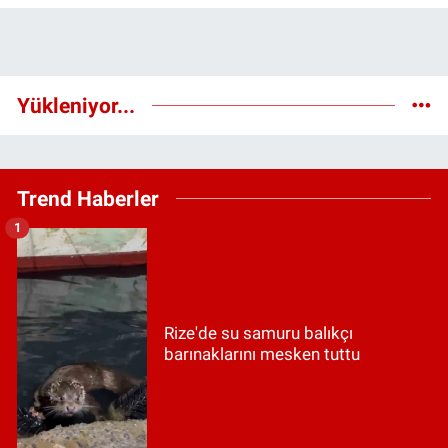
Yükleniyor...
Trend Haberler
1
Rize'de su samuru balıkçı
barınaklarını mesken tuttu