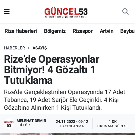
Rize Haberleri
Bölgemiz
Rizespor
Artvin
Baybu
HABERLER
ASAYIŞ
Rize’de Operasyonlar
Bitmiyor! 4 Gözaltı 1
Tutuklama
Rize’de Gerçekleştirilen Operasyonda 17 Adet
Tabanca, 19 Adet Şarjör Ele Geçirildi. 4 Kişi
Gözaltına Alınırken 1 Kişi Tutuklandı.
MELEHAT DEMİR
24.11.2023 - 09:12
1 DK
EDITÖR
YAYINLANMA
OKUNMA SÜRESI