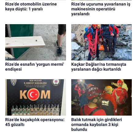
Rize'de otomobilin üzerine
Rize'de uçuruma yuvarlanan iş
kaya düştü: 1 yaralı
makinesinin operatörü
yaralandı
Rize'de esnafın 'yorgun mermi'
Kaçkar Dağları'na tırmanışta
endişesi
yaralanan dağcı kurtarıldı
Rize'de kaçakçılık operasyonu:
Balık tutmak için girdikleri
45 gözaltı
ormanda kaybolan 3 kişi
bulundu