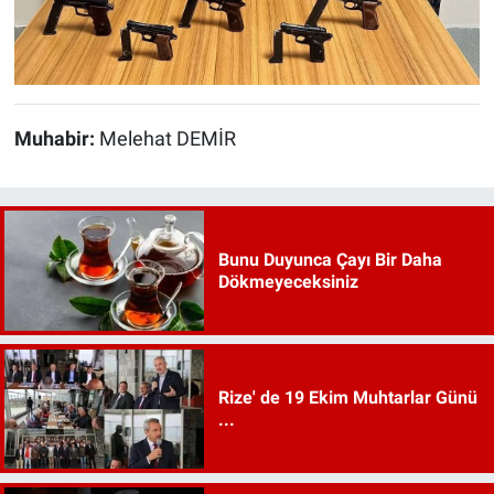
Muhabir:
Melehat DEMİR
Bunu Duyunca Çayı Bir Daha
Dökmeyeceksiniz
Rize' de 19 Ekim Muhtarlar Günü
...