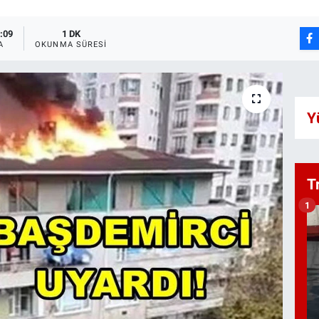
1:09
1 DK
A
OKUNMA SÜRESI
Y
T
1