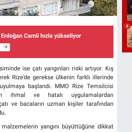
2
 Erdoğan Camii hızla yükseliyor
e
inde ise çatı yangınları riski artıyor. Kış
rek Rize'de gerekse ülkenin farklı illerinde
 duyulmaya başlandı. MMO Rize Temsilcisi
rın ihmal ve hatalı uygulamalardan
atı ve bacaların uzman kişiler tarafından
du.
cı malzemelerin yangını büyüttüğüne dikkat