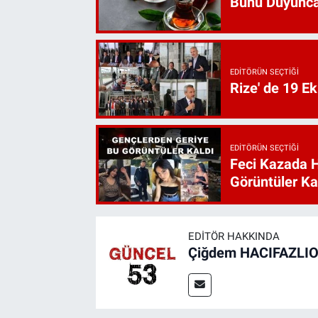
Bunu Duyunca
EDITÖRÜN SEÇTIĞI
Rize' de 19 E
EDITÖRÜN SEÇTIĞI
Feci Kazada 
Görüntüler Ka
EDITÖR HAKKINDA
Çiğdem HACIFAZLI