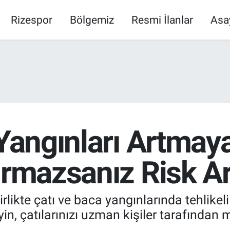
Rizespor
Bölgemiz
Resmi İlanlar
Asa
 Yangınları Artmaya
ırmazsanız Risk Ar
rlikte çatı ve baca yangınlarında tehlik
in, çatılarınızı uzman kişiler tarafından m