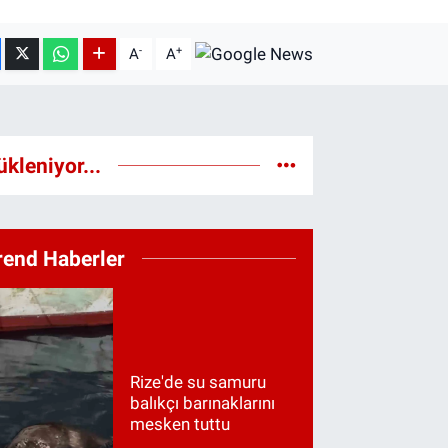
-
+
A
A
ükleniyor...
rend Haberler
Rize'de su samuru
balıkçı barınaklarını
mesken tuttu