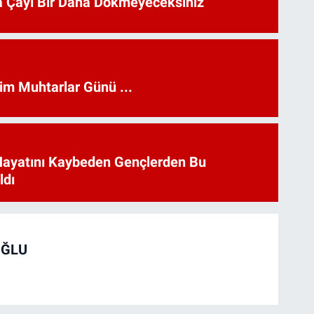
 Çayı Bir Daha Dökmeyeceksiniz
kim Muhtarlar Günü ...
Hayatını Kaybeden Gençlerden Bu
ldı
OĞLU