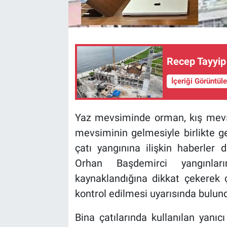
Recep Tayyip
İçeriği Görüntül
Yaz mevsiminde orman, kış mevsim
mevsiminin gelmesiyle birlikte ge
çatı yangınına ilişkin haberler
Orhan Başdemirci yangınla
kaynaklandığına dikkat çekerek ç
kontrol edilmesi uyarısında bulun
Bina çatılarında kullanılan yanı