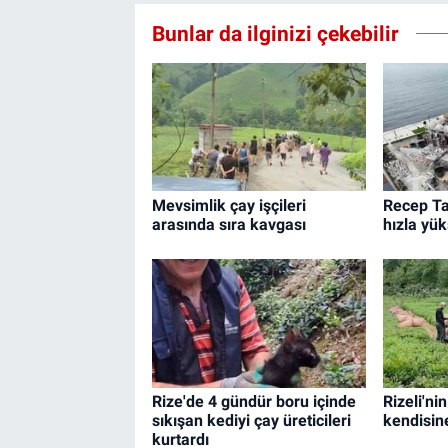
Bunlar da ilginizi çekebilir
Mevsimlik çay işçileri
Recep Ta
arasında sıra kavgası
hızla yük
Rize'de 4 gündür boru içinde
Rizeli'ni
sıkışan kediyi çay üreticileri
kendisin
kurtardı