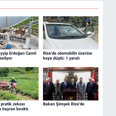
yyip Erdoğan Camii
Rize'de otomobilin üzerine
seliyor
kaya düştü: 1 yaralı
n pratik zekası
Bakan Şimşek Rize'de
e hayran bıraktı