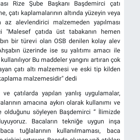
ası Rize Şube Başkanı Başdemirci çatı
e, çatı kaplamalarının altında yüzeyin veya
n az alevlendirici malzemeden yapılması
rci "Malesef çatıda üst tabakanın hemen
bın bir türevi olan OSB denilen kolay alev
hşabın üzerinde ise su yalıtımı amacı ile
kullanılıyor Bu maddeler yangını artıran çok
ayan çatı altı malzemesi ve eski tip kilden
ı kaplama malzemesidir" dedi
 ve çatılarda yapılan yanlış uygulamalar,
ralarının amacına aykırı olarak kullanımı ve
yle olduğunu söyleyen Başdemirci “ İlimizde
duyuyoruz. Bacaların tekniğe uygun inşa
aca tuğlalarının kullanılmaması, baca
riskini artırıyor. Bacada oluşan yağ atıkları