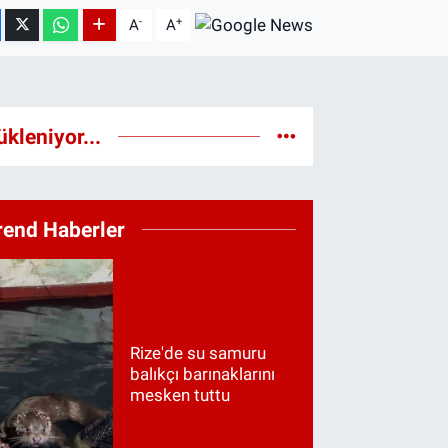
-
+
A
A
ükleniyor...
rend Haberler
Rize'de su samuru
balıkçı barınaklarını
mesken tuttu