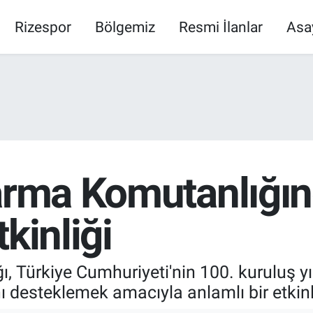
Rizespor
Bölgemiz
Resmi İlanlar
Asa
darma Komutanlığı
kinliği
, Türkiye Cumhuriyeti'nin 100. kuruluş yı
desteklemek amacıyla anlamlı bir etkinli