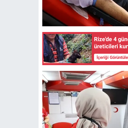
Rize'de 4 gün
üreticileri ku
İçeriği Görüntül