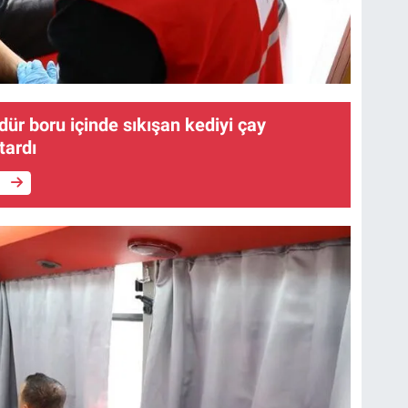
dür boru içinde sıkışan kediyi çay
rtardı
e