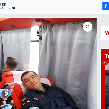
1 DK
MA SÜRESI
Y
T
1