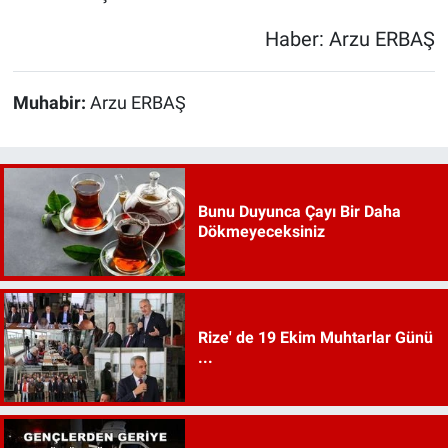
Haber: Arzu ERBAŞ
Muhabir:
Arzu ERBAŞ
Bunu Duyunca Çayı Bir Daha
Dökmeyeceksiniz
Rize' de 19 Ekim Muhtarlar Günü
...