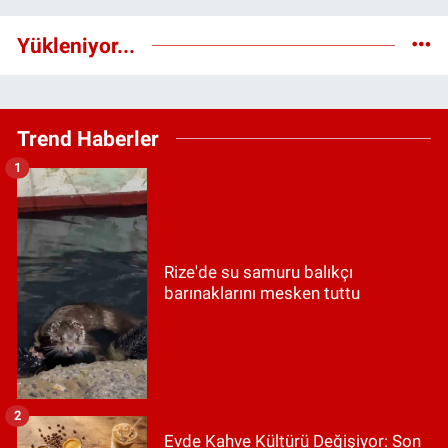
Yükleniyor...
Trend Haberler
1
Rize'de su samuru balıkçı
barınaklarını mesken tuttu
2
Evde Kahve Kültürü Değişiyor: Son