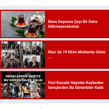
Bunu Duyunca Çayı Bir Daha
Dökmeyeceksiniz
Rize' de 19 Ekim Muhtarlar Günü
...
Feci Kazada Hayatını Kaybeden
Gençlerden Bu Görüntüler Kaldı