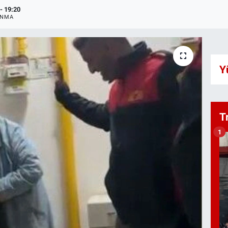
- 19:20
ANMA
Y
T
1