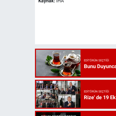
Kaynak:
İHA
EDITÖRÜN SEÇTIĞI
Bunu Duyunca
EDITÖRÜN SEÇTIĞI
Rize' de 19 E