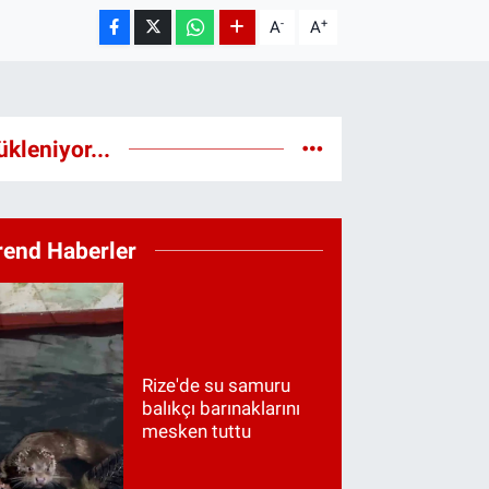
-
+
A
A
ükleniyor...
rend Haberler
Rize'de su samuru
balıkçı barınaklarını
mesken tuttu