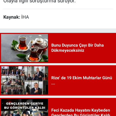
Olayla ilgili soruşturma sürüyor.
Kaynak:
İHA
Bunu Duyunca Çayı Bir Daha
Dökmeyeceksiniz
Rize' de 19 Ekim Muhtarlar Günü
...
Feci Kazada Hayatını Kaybeden
Gençlerden Bu Görüntüler Kaldı