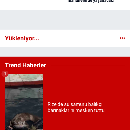
mahallelerde yaşanacak?
Yükleniyor...
Trend Haberler
1
Rize'de su samuru balıkçı
barınaklarını mesken tuttu