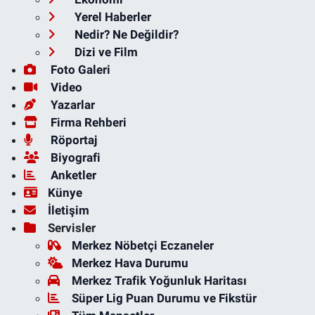
Yerel Haberler
Nedir? Ne Değildir?
Dizi ve Film
Foto Galeri
Video
Yazarlar
Firma Rehberi
Röportaj
Biyografi
Anketler
Künye
İletişim
Servisler
Merkez Nöbetçi Eczaneler
Merkez Hava Durumu
Merkez Trafik Yoğunluk Haritası
Süper Lig Puan Durumu ve Fikstür