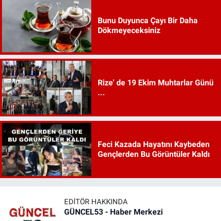
Bunu Duyunca Çayı Bir Daha
Dökmeyeceksiniz
Rize' de 19 Ekim Muhtarlar Günü
...
Feci Kazada Hayatını Kaybeden
Gençlerden Bu Görüntüler Kaldı
EDITÖR HAKKINDA
GÜNCEL53 - Haber Merkezi