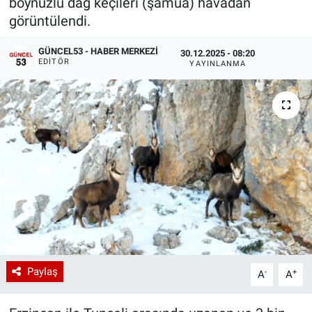
boynuzlu dağ keçileri (şamua) havadan
görüntülendi.
GÜNCEL53 - HABER MERKEZI
30.12.2025 - 08:20
EDITÖR
YAYINLANMA
Paylaş
-
+
A
A