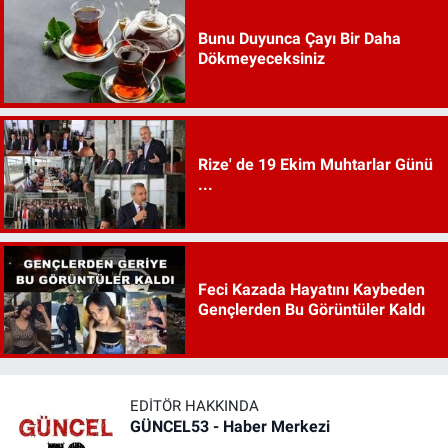
Bunu Duyunca Çayı Bir Daha
Dökmeyeceksiniz
Rize' de 19 Ekim Muhtarlar Günü
...
Feci Kazada Hayatını Kaybeden
Gençlerden Bu Görüntüler Kaldı
EDITÖR HAKKINDA
GÜNCEL53 - Haber Merkezi