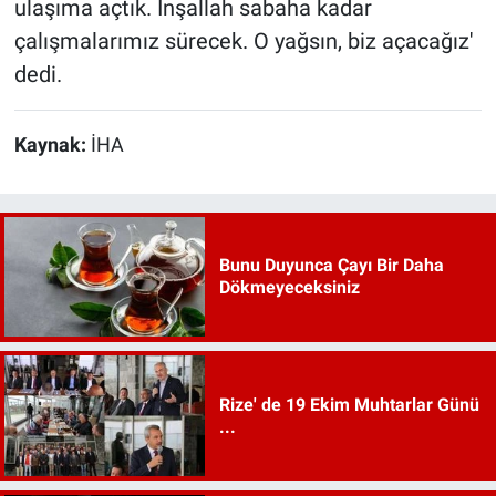
ulaşıma açtık. İnşallah sabaha kadar
çalışmalarımız sürecek. O yağsın, biz açacağız'
dedi.
Kaynak:
İHA
Bunu Duyunca Çayı Bir Daha
Dökmeyeceksiniz
Rize' de 19 Ekim Muhtarlar Günü
...