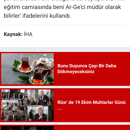
eğitim camiasında beni Ar-Ge'ci müdür olarak
bilirler' ifadelerini kullandı.
Kaynak:
İHA
Bunu Duyunca Çayı Bir Daha
Dökmeyeceksiniz
Rize' de 19 Ekim Muhtarlar Günü
...