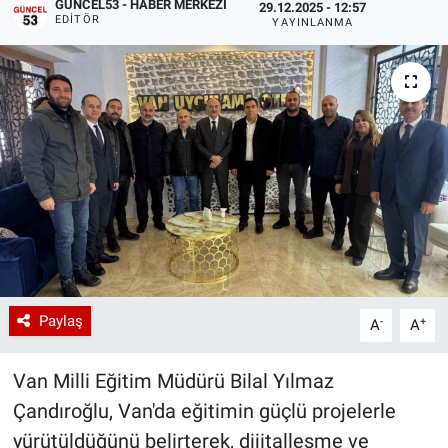
GÜNCEL53 - HABER MERKEZI
29.12.2025 - 12:57
EDITÖR
YAYINLANMA
Paylaş
-
+
A
A
Van Milli Eğitim Müdürü Bilal Yılmaz
Çandıroğlu, Van'da eğitimin güçlü projelerle
yürütüldüğünü belirterek, dijitalleşme ve