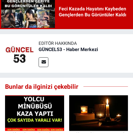
Feci Kazada Hayatını Kaybeden
Gençlerden Bu Görüntüler Kaldı
EDITÖR HAKKINDA
GÜNCEL53 - Haber Merkezi
Bunlar da ilginizi çekebilir