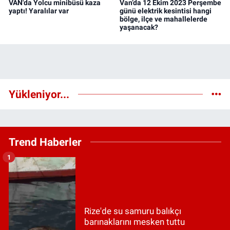
VAN'da Yolcu minibüsü kaza
Van’da 12 Ekim 2023 Perşembe
yaptı! Yaralılar var
günü elektrik kesintisi hangi
bölge, ilçe ve mahallelerde
yaşanacak?
Yükleniyor...
Trend Haberler
1
Rize'de su samuru balıkçı
barınaklarını mesken tuttu