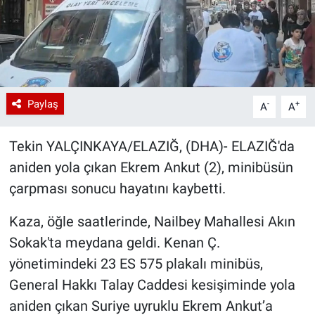
Paylaş
-
+
A
A
Tekin YALÇINKAYA/ELAZIĞ, (DHA)- ELAZIĞ'da
aniden yola çıkan Ekrem Ankut (2), minibüsün
çarpması sonucu hayatını kaybetti.
Kaza, öğle saatlerinde, Nailbey Mahallesi Akın
Sokak'ta meydana geldi. Kenan Ç.
yönetimindeki 23 ES 575 plakalı minibüs,
General Hakkı Talay Caddesi kesişiminde yola
aniden çıkan Suriye uyruklu Ekrem Ankut’a