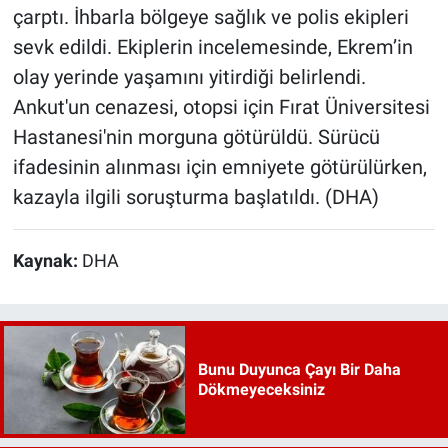
çarptı. İhbarla bölgeye sağlık ve polis ekipleri
sevk edildi. Ekiplerin incelemesinde, Ekrem’in
olay yerinde yaşamını yitirdiği belirlendi.
Ankut'un cenazesi, otopsi için Fırat Üniversitesi
Hastanesi'nin morguna götürüldü. Sürücü
ifadesinin alınması için emniyete götürülürken,
kazayla ilgili soruşturma başlatıldı. (DHA)
Kaynak:
DHA
Bunu Duyunca Çayı Bir Daha
Dökmeyeceksiniz