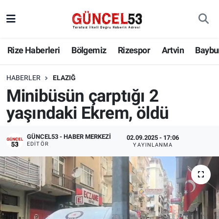
Rize Haberleri
Bölgemiz
Rizespor
Artvin
Baybu
HABERLER
ELAZIĞ
Minibüsün çarptığı 2
yaşındaki Ekrem, öldü
GÜNCEL53 - HABER MERKEZI
02.09.2025 - 17:06
EDITÖR
YAYINLANMA