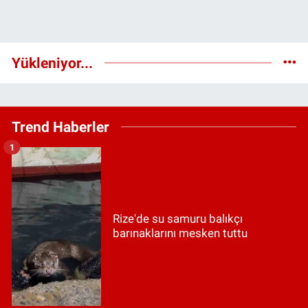
Yükleniyor...
Trend Haberler
1
Rize'de su samuru balıkçı
barınaklarını mesken tuttu