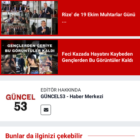
Rize' de 19 Ekim Muhtarlar Günü
...
Feci Kazada Hayatını Kaybeden
Gençlerden Bu Görüntüler Kaldı
EDITÖR HAKKINDA
GÜNCEL53 - Haber Merkezi
Bunlar da ilginizi çekebilir