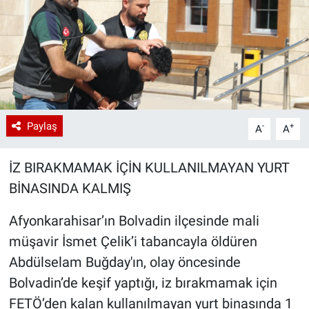
Paylaş
-
+
A
A
İZ BIRAKMAMAK İÇİN KULLANILMAYAN YURT
BİNASINDA KALMIŞ
Afyonkarahisar’ın Bolvadin ilçesinde mali
müşavir İsmet Çelik’i tabancayla öldüren
Abdülselam Buğday'ın, olay öncesinde
Bolvadin’de keşif yaptığı, iz bırakmamak için
FETÖ’den kalan kullanılmayan yurt binasında 1