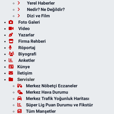
Yerel Haberler
Nedir? Ne Değildir?
Dizi ve Film
Foto Galeri
Video
Yazarlar
Firma Rehberi
Röportaj
Biyografi
Anketler
Künye
İletişim
Servisler
Merkez Nöbetçi Eczaneler
Merkez Hava Durumu
Merkez Trafik Yoğunluk Haritası
Süper Lig Puan Durumu ve Fikstür
Tüm Manşetler