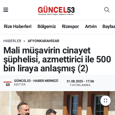
Rize Haberleri
Bölgemiz
Rizespor
Artvin
Baybu
HABERLER
AFYONKARAHISAR
Mali müşavirin cinayet
şüphelisi, azmettirici ile 500
bin liraya anlaşmış (2)
GÜNCEL53 - HABER MERKEZI
31.08.2025 - 17:06
EDITÖR
YAYINLANMA