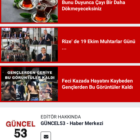
Bunu Duyunca Çayı Bir Daha
Dökmeyeceksiniz
Rize' de 19 Ekim Muhtarlar Günü
...
Feci Kazada Hayatını Kaybeden
Gençlerden Bu Görüntüler Kaldı
EDITÖR HAKKINDA
GÜNCEL53 - Haber Merkezi