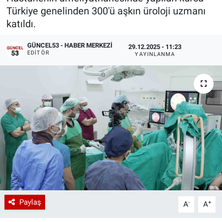
Türkiye genelinden 300'ü aşkın üroloji uzmanı
katıldı.
GÜNCEL53 - HABER MERKEZI
29.12.2025 - 11:23
EDITÖR
YAYINLANMA
Paylaş
-
+
A
A