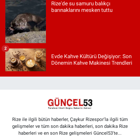
Rize'de su samuru balıkçı
barınaklarını mesken tuttu
2
Evde Kahve Kültürü Değişiyor: Son
Dönemin Kahve Makinesi Trendleri
Rize ile ilgili bütün haberler, Çaykur Rizespor'la ilgili tüm
gelişmeler ve tüm son dakika haberleri, son dakika Rize
haberleri ve en son Rize gelişmeleri Güncel53'te...