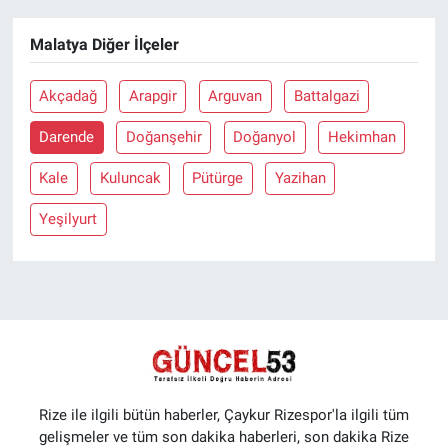
Malatya Diğer İlçeler
Akçadağ
Arapgir
Arguvan
Battalgazi
Darende
Doğanşehir
Doğanyol
Hekimhan
Kale
Kuluncak
Pütürge
Yazihan
Yeşilyurt
Rize ile ilgili bütün haberler, Çaykur Rizespor'la ilgili tüm
gelişmeler ve tüm son dakika haberleri, son dakika Rize