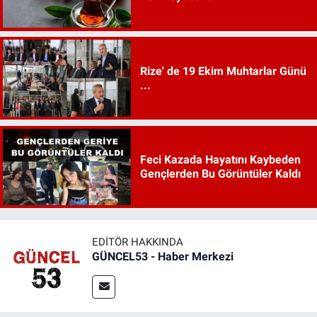
Rize' de 19 Ekim Muhtarlar Günü
...
Feci Kazada Hayatını Kaybeden
Gençlerden Bu Görüntüler Kaldı
EDITÖR HAKKINDA
GÜNCEL53 - Haber Merkezi