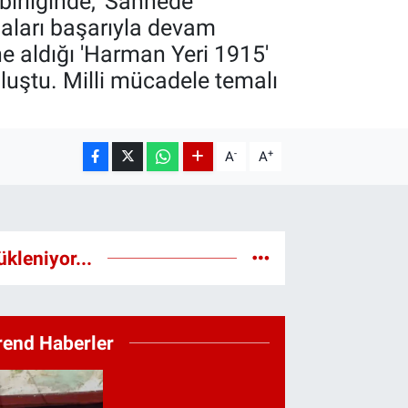
 birliğinde, 'Sahnede
maları başarıyla devam
e aldığı 'Harman Yeri 1915'
uluştu. Milli mücadele temalı
-
+
A
A
ükleniyor...
rend Haberler