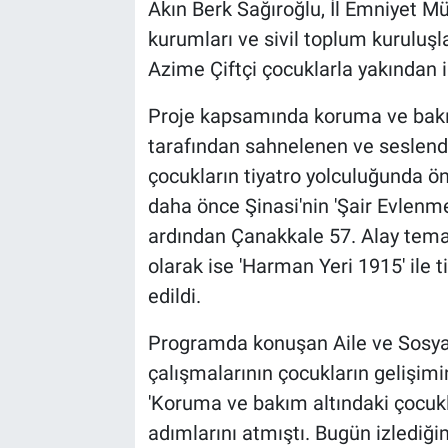
Akın Berk Sağıroğlu, İl Emniyet M
kurumları ve sivil toplum kuruluşl
Azime Çiftçi çocuklarla yakından i
Proje kapsamında koruma ve bakım
tarafından sahnelenen ve seslendi
çocukların tiyatro yolculuğunda ön
daha önce Şinasi'nin 'Şair Evlenmes
ardından Çanakkale 57. Alay temalı 
olarak ise 'Harman Yeri 1915' ile t
edildi.
Programda konuşan Aile ve Sosyal
çalışmalarının çocukların gelişimi
'Koruma ve bakım altındaki çocukl
adımlarını atmıştı. Bugün izlediği