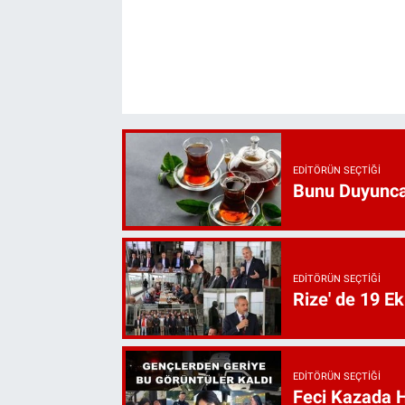
EDITÖRÜN SEÇTIĞI
Bunu Duyunca
EDITÖRÜN SEÇTIĞI
Rize' de 19 E
EDITÖRÜN SEÇTIĞI
Feci Kazada 