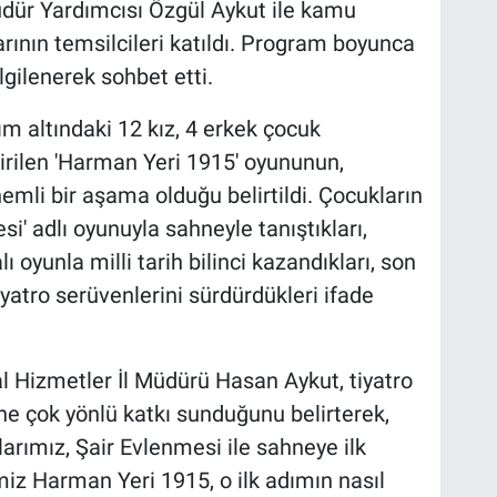
üdür Yardımcısı Özgül Aykut ile kamu
arının temsilcileri katıldı. Program boyunca
lgilenerek sohbet etti.
 altındaki 12 kız, 4 erkek çocuk
rilen 'Harman Yeri 1915' oyununun,
emli bir aşama olduğu belirtildi. Çocukların
i' adlı oyunuyla sahneyle tanıştıkları,
oyunla milli tarih bilinci kazandıkları, son
iyatro serüvenlerini sürdürdükleri ifade
 Hizmetler İl Müdürü Hasan Aykut, tiyatro
ne çok yönlü katkı sunduğunu belirterek,
arımız, Şair Evlenmesi ile sahneye ilk
miz Harman Yeri 1915, o ilk adımın nasıl