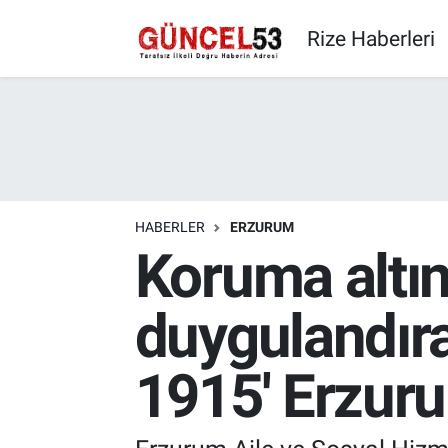
Rize Haberleri
HABERLER
ERZURUM
Koruma altı
duygulandır
1915' Erzur