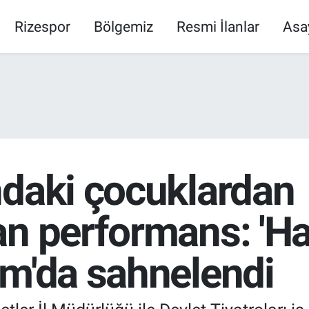
Rizespor
Bölgemiz
Resmi İlanlar
Asa
ndaki çocuklardan
an performans: 'H
um'da sahnelendi