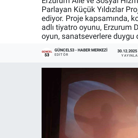
Erzurum Aile ve Sosyal Hizmet
Parlayan Küçük Yıldızlar Pro
ediyor. Proje kapsamında, k
adlı tiyatro oyunu, Erzurum D
oyun, sanatseverlere duygu d
GÜNCEL53 - HABER MERKEZI
30.12.2025 
EDITÖR
YAYINL