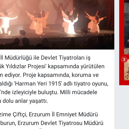
l Müdürlüğü ile Devlet Tiyatroları iş
2
ük Yıldızlar Projesi' kapsamında yürütülen
am ediyor. Proje kapsamında, koruma ve
ldığı 'Harman Yeri 1915' adlı tiyatro oyunu,
nde izleyiciyle buluştu. Milli mücadele
dolu anlar yaşattı.
Azime Çiftçi, Erzurum İl Emniyet Müdürü
aburun, Erzurum Devlet Tiyatrosu Müdürü