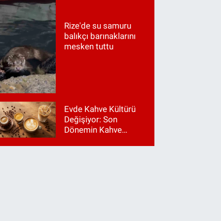
Rize'de su samuru
balıkçı barınaklarını
mesken tuttu
Evde Kahve Kültürü
Değişiyor: Son
Dönemin Kahve
Makinesi Trendleri