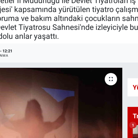
ler İl Müdürlüğü ile Devlet Tiyatroları iş
jesi' kapsamında yürütülen tiyatro çalış
oruma ve bakım altındaki çocukların sahn
evlet Tiyatrosu Sahnesi'nde izleyiciyle b
olu anlar yaşattı.
- 12:21
ANMA
Y
T
1