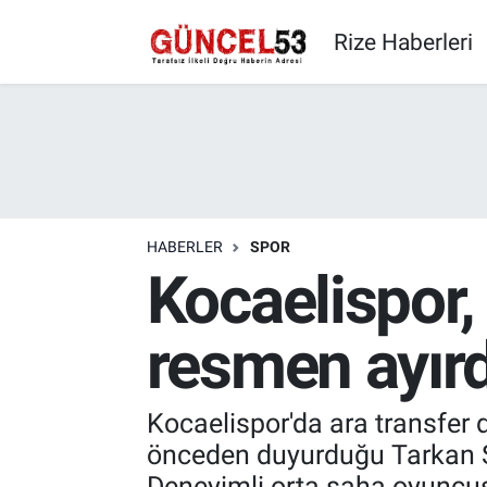
Rize Haberleri
HABERLER
SPOR
Kocaelispor, 
resmen ayırd
Kocaelispor'da ara transfer d
önceden duyurduğu Tarkan Serb
Deneyimli orta saha oyuncusu