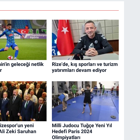
n'in geleceği netlik
Rize'de, kış sporları ve turizm
r
yatırımları devam ediyor
izespor'un yeni
Milli Judocu Tuğçe Yeni Yıl
Ali Zeki Saruhan
Hedefi Paris 2024
Olimpiyatları