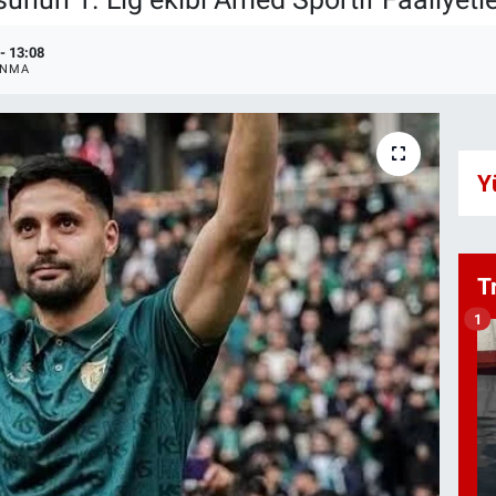
- 13:08
ANMA
Y
T
1