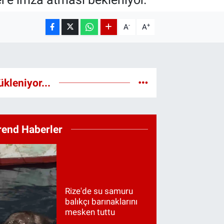
-
+
A
A
ükleniyor...
rend Haberler
Rize'de su samuru
balıkçı barınaklarını
mesken tuttu