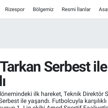
Rizespor
Bölgemiz
Resmi İlanlar
Asa
Tarkan Serbest ile 
ı
önemindeki ilk hareket, Teknik Direktör Se
est ile yaşandı. Futbolcuyla karşılıklı an
nun 1. Lig ekibi Amed Sportif Faaliyetle