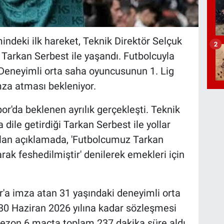
indeki ilk hareket, Teknik Direktör Selçuk
2
 Tarkan Serbest ile yaşandı. Futbolcuyla
dı. Deneyimli orta saha oyuncusunun 1. Lig
mza atması bekleniyor.
or'da beklenen ayrılık gerçekleşti. Teknik
 dile getirdiği Tarkan Serbest ile yollar
apılan açıklamada, 'Futbolcumuz Tarkan
arak feshedilmiştir' denilerek emekleri için
a imza atan 31 yaşındaki deneyimli orta
30 Haziran 2026 yılına kadar sözleşmesi
sezon 6 maçta toplam 237 dakika süre aldı