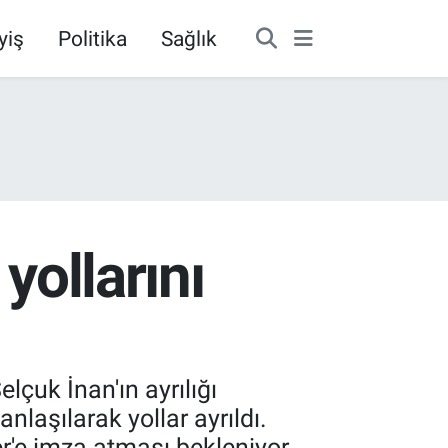
yiş
Politika
Sağlık
yollarını
lçuk İnan'ın ayrılığı
laşılarak yollar ayrıldı.
r'e imza atması bekleniyor.