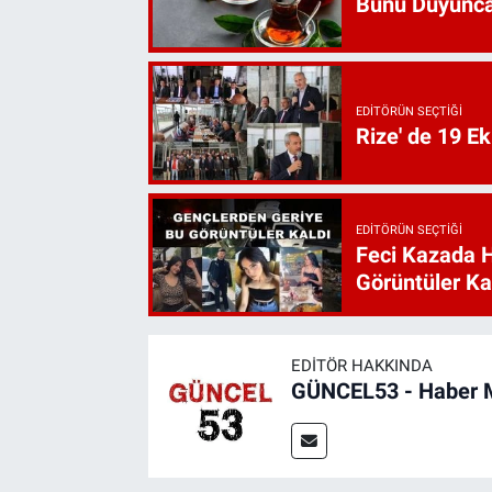
Bunu Duyunca
EDITÖRÜN SEÇTIĞI
Rize' de 19 E
EDITÖRÜN SEÇTIĞI
Feci Kazada 
Görüntüler Ka
EDITÖR HAKKINDA
GÜNCEL53 - Haber 