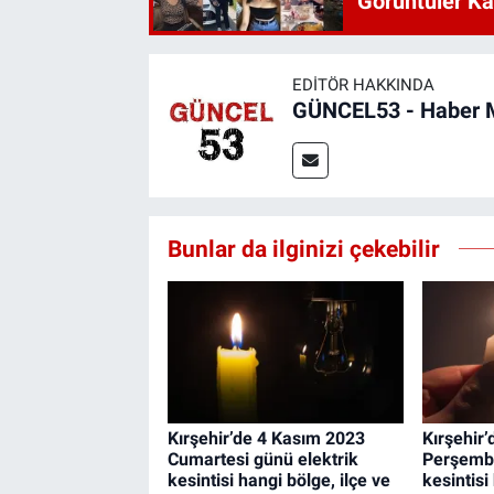
Görüntüler Ka
EDITÖR HAKKINDA
GÜNCEL53 - Haber 
Bunlar da ilginizi çekebilir
Kırşehir’de 4 Kasım 2023
Kırşehir
Cumartesi günü elektrik
Perşembe
kesintisi hangi bölge, ilçe ve
kesintisi