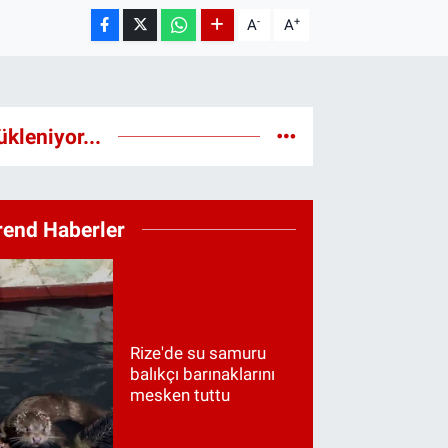
-
+
A
A
ükleniyor...
rend Haberler
Rize'de su samuru
balıkçı barınaklarını
mesken tuttu