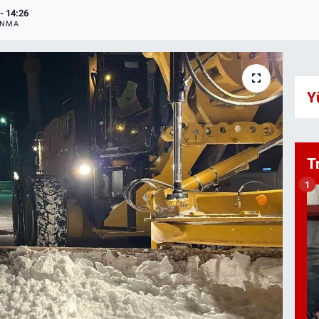
- 14:26
ANMA
Y
T
1