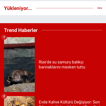
Yükleniyor...
Trend Haberler
1
Rize'de su samuru balıkçı
barınaklarını mesken tuttu
2
Evde Kahve Kültürü Değişiyor: Son