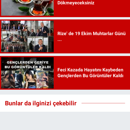
Dökmeyeceksiniz
Rize' de 19 Ekim Muhtarlar Günü
...
Feci Kazada Hayatını Kaybeden
Gençlerden Bu Görüntüler Kaldı
Bunlar da ilginizi çekebilir