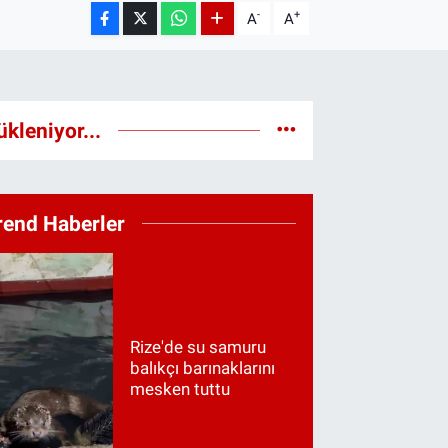
-
+
A
A
ükleniyor...
rend Haberler
Rize'de su samuru
balıkçı barınaklarını
mesken tuttu