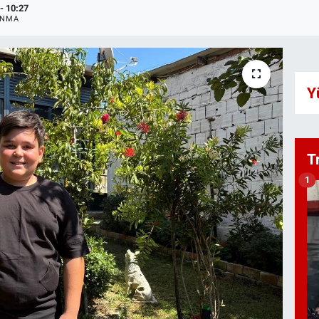
- 10:27
ANMA
Y
T
1