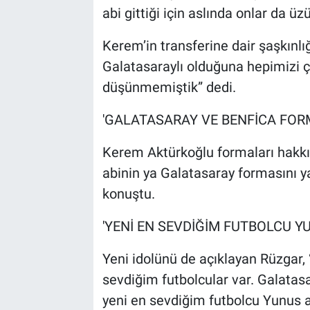
abi gittiği için aslında onlar da üzü
Kerem’in transferine dair şaşkınlı
Galatasaraylı olduğuna hepimizi ç
düşünmemiştik” dedi.
'GALATASARAY VE BENFİCA FORM
Kerem Aktürkoğlu formaları hakk
abinin ya Galatasaray formasını y
konuştu.
'YENİ EN SEVDİĞİM FUTBOLCU YU
Yeni idolünü de açıklayan Rüzgar
sevdiğim futbolcular var. Galatas
yeni en sevdiğim futbolcu Yunus ab