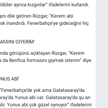
ldüler ayrıca kızgınlar” ifadelerini kullandı.
ğını dile getiren Rüzgar, “Kerem abi
ok inandırdı. Fenerbahçe’ye gideceğini hiç
ASINI GİYERİM'
ında görüşünü açıklayan Rüzgar, “Kerem
a da Benfica formasını giymek isterim” diye
NUS ABİ'
, “Fenerbahçe’de yok ama Galatasaray’da
aray’da Yunus abi var. Galatasaray’da şu an
i. Yunus abi çok güzel oynuyor” ifadelerini