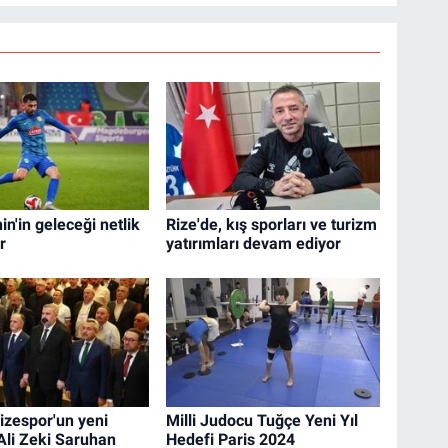
n'in geleceği netlik
Rize'de, kış sporları ve turizm
r
yatırımları devam ediyor
izespor'un yeni
Milli Judocu Tuğçe Yeni Yıl
Ali Zeki Saruhan
Hedefi Paris 2024