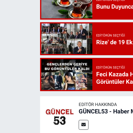
Bunu Duyunca
EDITÖRÜN SEÇTIĞI
Rize' de 19 E
EDITÖRÜN SEÇTIĞI
Feci Kazada 
Görüntüler Ka
EDITÖR HAKKINDA
GÜNCEL53 - Haber 