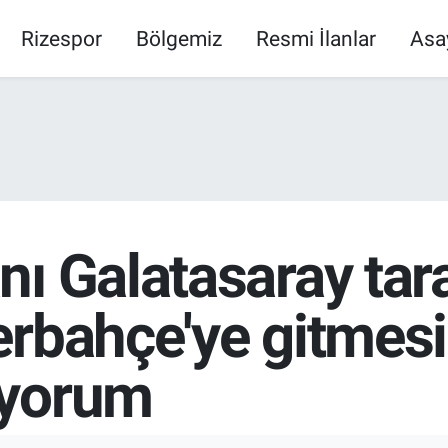
Rizespor
Bölgemiz
Resmi İlanlar
Asa
ı Galatasaray tara
rbahçe'ye gitmesi
iyorum