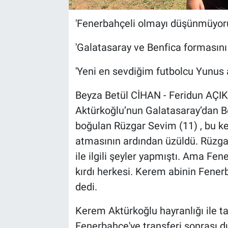
'Fenerbahçeli olmayı düşünmüyor
'Galatasaray ve Benfica formasını 
'Yeni en sevdiğim futbolcu Yunus a
Beyza Betül CİHAN - Feridun AÇ
Aktürkoğlu’nun Galatasaray’dan Be
boğulan Rüzgar Sevim (11) , bu ke
atmasının ardından üzüldü. Rüzga
ile ilgili şeyler yapmıştı. Ama Fen
kırdı herkesi. Kerem abinin Fene
dedi.
Kerem Aktürkoğlu hayranlığı ile 
Fenerbahçe'ye transferi sonrası 