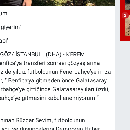
um'
2
giyerim'
bi'
IKGÖZ/ İSTANBUL , (DHA) - KEREM
nfica’ya transferi sonrası gözyaşlarına
z de yıldız futbolcunun Fenerbahçe’ye imza
r, “ Benfica’ya gitmeden önce Galatasaray
erbahçe’ye gittiğinde Galatasaraylıları üzdü,
rbahçe’ye gitmesini kabullenemiyorum ”
tanınan Rüzgar Sevim, futbolcunun
duygu ve düşüncelerini Demirören Haber