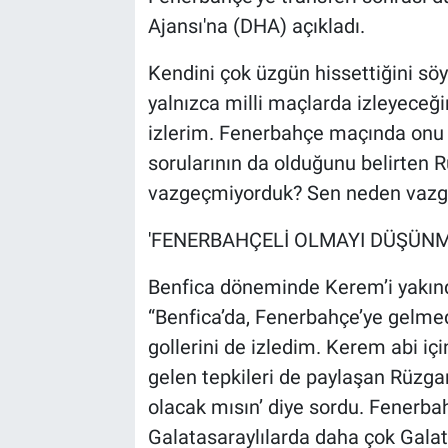
Ajansı'na (DHA) açıkladı.
Kendini çok üzgün hissettiğini sö
yalnızca milli maçlarda izleyeceğ
izlerim. Fenerbahçe maçında onu
sorularının da olduğunu belirten R
vazgeçmiyorduk? Sen neden vazgeç
'FENERBAHÇELİ OLMAYI DÜŞÜN
Benfica döneminde Kerem’i yakında
“Benfica’da, Fenerbahçe’ye gelmede
gollerini de izledim. Kerem abi içi
gelen tepkileri de paylaşan Rüzgar
olacak mısın’ diye sordu. Fenerb
Galatasaraylılarda daha çok Galat