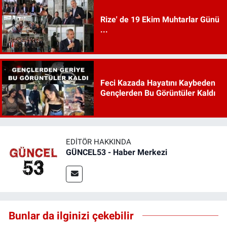
Rize' de 19 Ekim Muhtarlar Günü
...
Feci Kazada Hayatını Kaybeden
Gençlerden Bu Görüntüler Kaldı
EDITÖR HAKKINDA
GÜNCEL53 - Haber Merkezi
Bunlar da ilginizi çekebilir