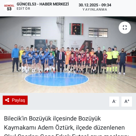
GÜNCEL53 - HABER MERKEZI
30.12.2025 - 09:34
EDITÖR
YAYINLANMA
Paylaş
-
+
A
A
Bilecik'in Bozüyük ilçesinde Bozüyük
Kaymakamı Adem Öztürk, ilçede düzenlenen