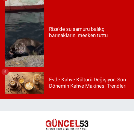
Rize'de su samuru balıkçı
barınaklarını mesken tuttu
2
Evde Kahve Kültürü Değişiyor: Son
Dönemin Kahve Makinesi Trendleri