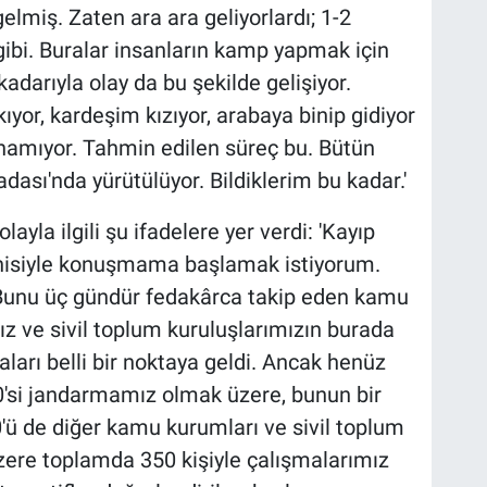
elmiş. Zaten ara ara geliyorlardı; 1-2
ibi. Buralar insanların kamp yapmak için
 kadarıyla olay da bu şekilde gelişiyor.
ıyor, kardeşim kızıyor, arabaya binip gidiyor
namıyor. Tahmin edilen süreç bu. Bütün
ası'nda yürütülüyor. Bildiklerim bu kadar.'
la ilgili şu ifadelere yer verdi: 'Kayıp
nnisiyle konuşmama başlamak istiyorum.
. Bunu üç gündür fedakârca takip eden kamu
 ve sivil toplum kuruluşlarımızın burada
arı belli bir noktaya geldi. Ancak henüz
50'si jandarmamız olmak üzere, bunun bir
0'ü de diğer kamu kurumları ve sivil toplum
zere toplamda 350 kişiyle çalışmalarımız