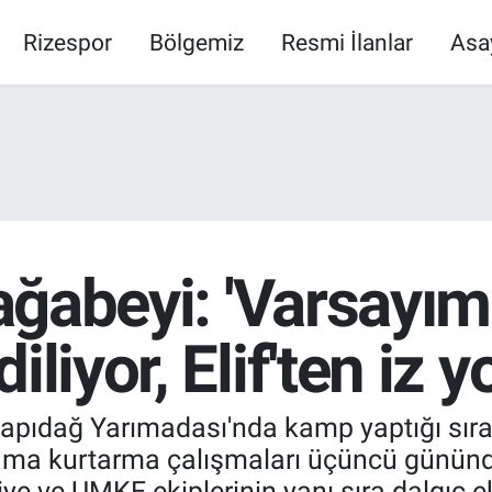
Rizespor
Bölgemiz
Resmi İlanlar
Asa
 ağabeyi: 'Varsayım
liyor, Elif'ten iz y
e Kapıdağ Yarımadası'nda kamp yaptığı sı
arama kurtarma çalışmaları üçüncü günü
ye ve UMKE ekiplerinin yanı sıra dalgıç ek