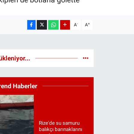
-
+
A
A
ükleniyor...
rend Haberler
Rize'de su samuru
balıkçı barınaklarını