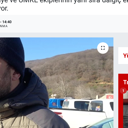
or.
- 14:40
ANMA
Y
T
1