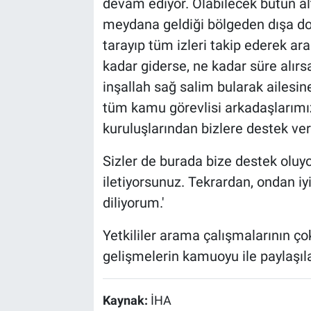
devam ediyor. Olabilecek bütün alt
meydana geldiği bölgeden dışa doğr
tarayıp tüm izleri takip ederek a
kadar giderse, ne kadar süre alırs
inşallah sağ salim bularak ailesi
tüm kamu görevlisi arkadaşlarımız
kuruluşlarından bizlere destek ve
Sizler de burada bize destek oluy
iletiyorsunuz. Tekrardan, ondan iyi
diliyorum.'
Yetkililer arama çalışmalarının ço
gelişmelerin kamuoyu ile paylaşıla
Kaynak:
İHA