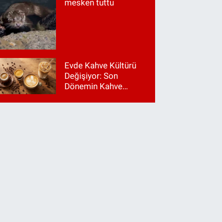
mesken tuttu
Evde Kahve Kültürü
Değişiyor: Son
Dönemin Kahve
Makinesi Trendleri