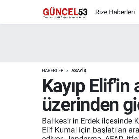
Rize Haberleri
HABERLER
ASAYIŞ
Kayıp Elif'in
üzerinden gidi
Balıkesir'in Erdek ilçesind
Elif Kumal için başlatılan 
ediyor. Jandarma, AFAD, itfai