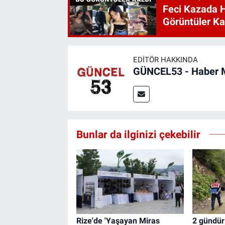
Feci Kazada 
Görüntüler Ka
EDITÖR HAKKINDA
GÜNCEL53 - Haber 
Bunlar da ilginizi çekebilir
Rize'de 'Yaşayan Miras
2 gündür