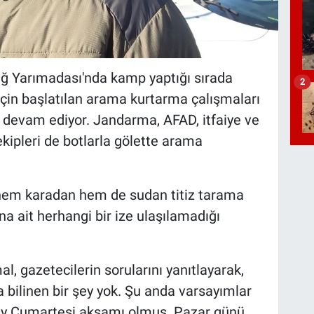
dağ Yarımadası'nda kamp yaptığı sırada
2
için başlatılan arama kurtarma çalışmaları
devam ediyor. Jandarma, AFAD, itfaiye ve
ekipleri de botlarla gölette arama
em karadan hem de sudan titiz tarama
na ait herhangi bir ize ulaşılamadığı
l, gazetecilerin sorularını yanıtlayarak,
a bilinen bir şey yok. Şu anda varsayımlar
olay Cumartesi akşamı olmuş. Pazar günü