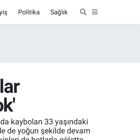
yiş
Politika
Sağlık
lar
ok'
rada kaybolan 33 yaşındaki
nde de yoğun şekilde devam
ipleri de botlarla gölette