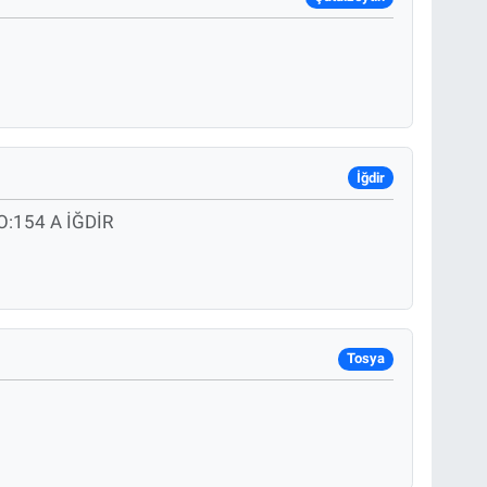
İğdir
:154 A İĞDİR
Tosya