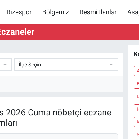
Rizespor
Bölgemiz
Resmi İlanlar
Asa
czaneler
K
s 2026 Cuma nöbetçi eczane
mları
S