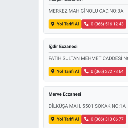
MERKEZ MAH.GİNOLU CAD.NO:3A
Yol Tarifi Al
0 (366) 516 12 43
İğdir Eczanesi
FATİH SULTAN MEHMET CADDESİ NO
Yol Tarifi Al
0 (366) 372 73 64
Merve Eczanesi
DİLKÜŞA MAH. 5501 SOKAK NO:1A
Yol Tarifi Al
0 (366) 313 06 77