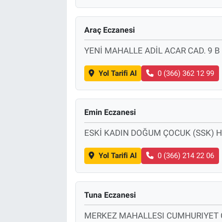
Araç Eczanesi
YENİ MAHALLE ADİL ACAR CAD. 9 B
Yol Tarifi Al
0 (366) 362 12 99
Emin Eczanesi
ESKİ KADIN DOĞUM ÇOCUK (SSK) H
Yol Tarifi Al
0 (366) 214 22 06
Tuna Eczanesi
MERKEZ MAHALLESI CUMHURIYET C