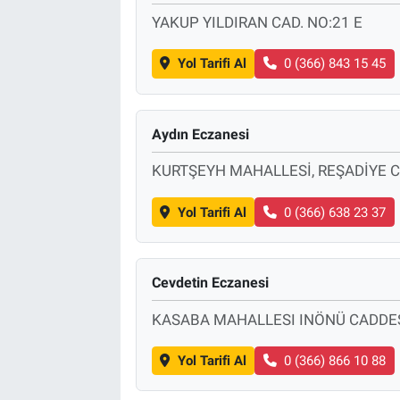
YAKUP YILDIRAN CAD. NO:21 E
Yol Tarifi Al
0 (366) 843 15 45
Aydın Eczanesi
KURTŞEYH MAHALLESİ, REŞADİYE C
Yol Tarifi Al
0 (366) 638 23 37
Cevdetin Eczanesi
KASABA MAHALLESI INÖNÜ CADDES
Yol Tarifi Al
0 (366) 866 10 88