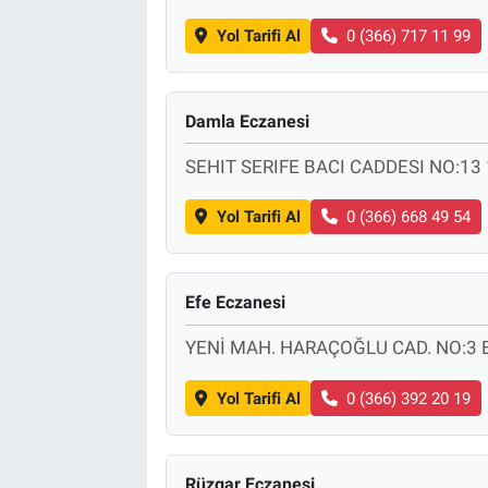
Yol Tarifi Al
0 (366) 717 11 99
Damla Eczanesi
SEHIT SERIFE BACI CADDESI NO:13 
Yol Tarifi Al
0 (366) 668 49 54
Efe Eczanesi
YENİ MAH. HARAÇOĞLU CAD. NO:3 
Yol Tarifi Al
0 (366) 392 20 19
Rüzgar Eczanesi