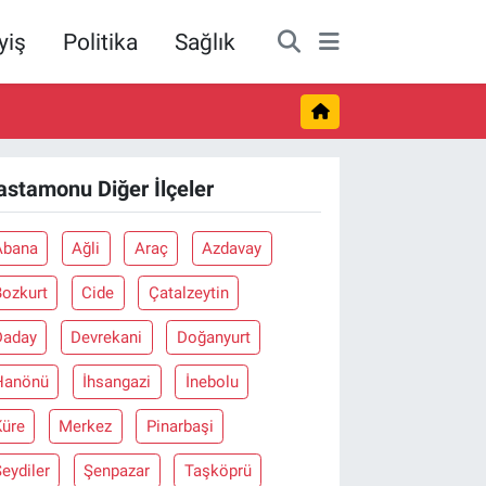
yiş
Politika
Sağlık
astamonu Diğer İlçeler
Abana
Ağli
Araç
Azdavay
Bozkurt
Cide
Çatalzeytin
Daday
Devrekani
Doğanyurt
Hanönü
İhsangazi
İnebolu
Küre
Merkez
Pinarbaşi
eydiler
Şenpazar
Taşköprü