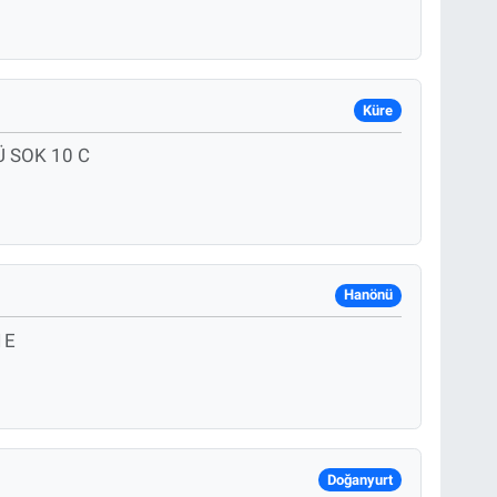
Küre
 SOK 10 C
Hanönü
1E
Doğanyurt