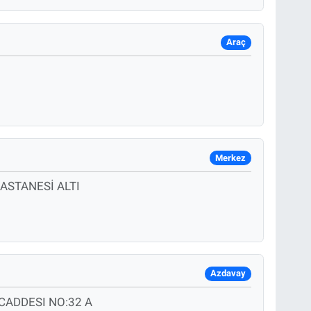
Araç
Merkez
ASTANESİ ALTI
Azdavay
ADDESI NO:32 A