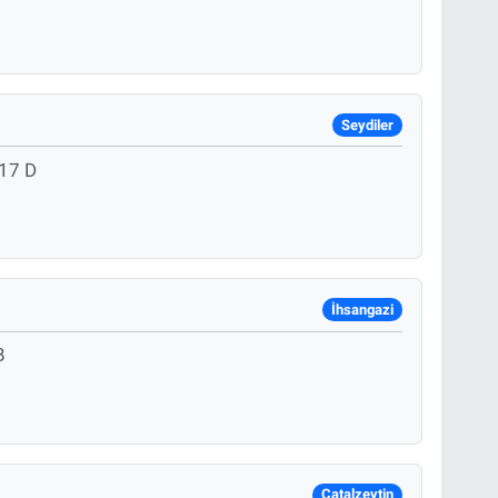
Seydiler
17 D
İhsangazi
B
Çatalzeytin