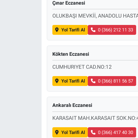
Çınar Eczanesi
OLUKBAŞI MEVKİİ, ANADOLU HASTA
Yol Tarifi Al
0 (366) 212 11 33
Kökten Eczanesi
CUMHURIYET CAD.NO:12
Yol Tarifi Al
0 (366) 811 56 57
Ankaralı Eczanesi
KARASAIT MAH.KARASAIT SOK.NO:
Yol Tarifi Al
0 (366) 417 40 30