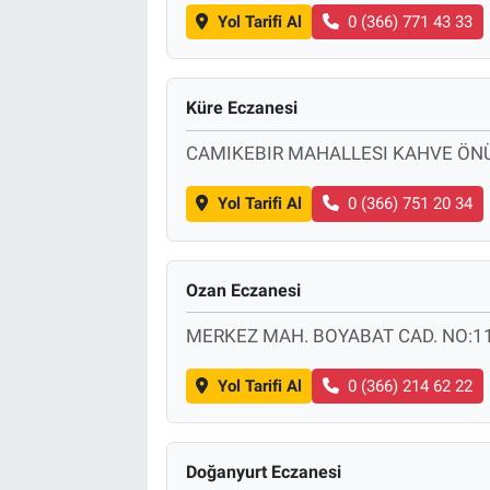
Yol Tarifi Al
0 (366) 771 43 33
Küre Eczanesi
CAMIKEBIR MAHALLESI KAHVE ÖNÜ
Yol Tarifi Al
0 (366) 751 20 34
Ozan Eczanesi
MERKEZ MAH. BOYABAT CAD. NO:1
Yol Tarifi Al
0 (366) 214 62 22
Doğanyurt Eczanesi