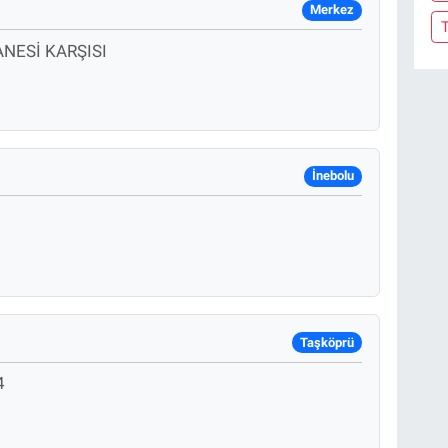
Merkez
NESİ KARŞISI
İnebolu
Taşköprü
4