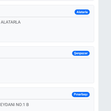
Alatarla
 ALATARLA
Şenpazar
Pınarbaşı
EYDANI NO:1 B