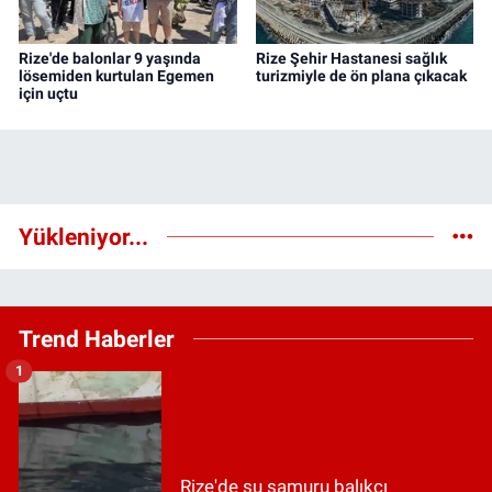
Rize'de balonlar 9 yaşında
Rize Şehir Hastanesi sağlık
lösemiden kurtulan Egemen
turizmiyle de ön plana çıkacak
için uçtu
Yükleniyor...
Trend Haberler
1
Rize'de su samuru balıkçı