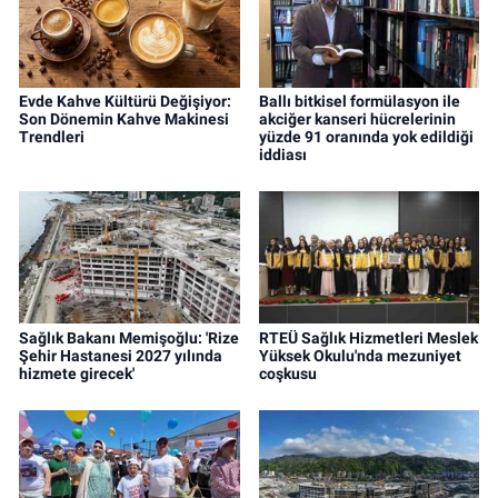
Evde Kahve Kültürü Değişiyor:
Ballı bitkisel formülasyon ile
Son Dönemin Kahve Makinesi
akciğer kanseri hücrelerinin
Trendleri
yüzde 91 oranında yok edildiği
iddiası
Sağlık Bakanı Memişoğlu: 'Rize
RTEÜ Sağlık Hizmetleri Meslek
Şehir Hastanesi 2027 yılında
Yüksek Okulu'nda mezuniyet
hizmete girecek'
coşkusu