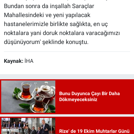
Bundan sonra da inşallah Saraçlar
Mahallesindeki ve yeni yapılacak
hastanelerimizle birlikte sağlıkta, en uç
noktalara yani doruk noktalara varacağımızı
düşünüyorum' şeklinde konuştu.
Kaynak:
İHA
Bunu Duyunca Çayı Bir Daha
Dökmeyeceksiniz
Rize' de 19 Ekim Muhtarlar Günü