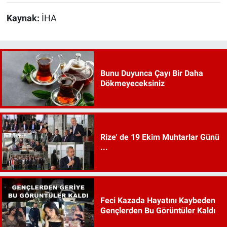
Kaynak:
İHA
Bunu Duyunca Çayı Bir Daha
Dökmeyeceksiniz
Rize' de 19 Ekim Muhtarlar Günü
...
Feci Kazada Hayatını Kaybeden
Gençlerden Bu Görüntüler Kaldı