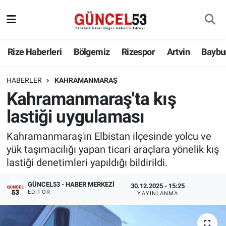
Rize Haberleri
Bölgemiz
Rizespor
Artvin
Baybu
HABERLER
KAHRAMANMARAŞ
Kahramanmaraş'ta kış
lastiği uygulaması
Kahramanmaraş'ın Elbistan ilçesinde yolcu ve
yük taşımacılığı yapan ticari araçlara yönelik kış
lastiği denetimleri yapıldığı bildirildi.
GÜNCEL53 - HABER MERKEZI
30.12.2025 - 15:25
EDITÖR
YAYINLANMA