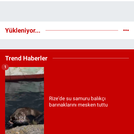
Yükleniyor...
Trend Haberler
1
Rize'de su samuru balıkçı
barınaklarını mesken tuttu