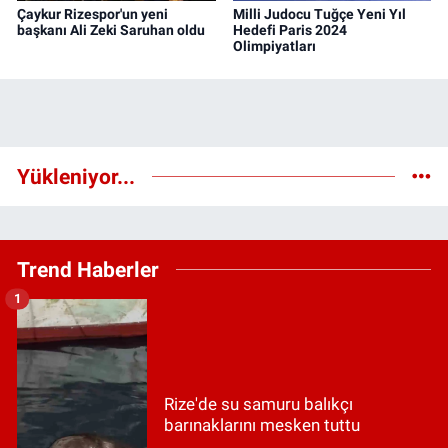
Çaykur Rizespor'un yeni
Milli Judocu Tuğçe Yeni Yıl
başkanı Ali Zeki Saruhan oldu
Hedefi Paris 2024
Olimpiyatları
Yükleniyor...
Trend Haberler
1
Rize'de su samuru balıkçı
barınaklarını mesken tuttu