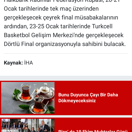
Ocak tarihlerinde tek maç üzerinden
gerçekleşecek çeyrek final müsabakalarının
ardından, 23-25 Ocak tarihlerinde Turkcell
Basketbol Gelişim Merkezi'nde gerçekleşecek
Dörtlü Final organizasyonuyla sahibini bulacak.
Kaynak:
İHA
Bunu Duyunca Çayı Bir Daha
Dökmeyeceksiniz
Rize' de 19 Ekim Muhtarlar Günü