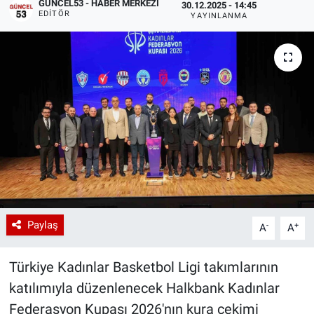
GÜNCEL53 - HABER MERKEZI
30.12.2025 - 14:45
EDITÖR
YAYINLANMA
Paylaş
-
+
A
A
Türkiye Kadınlar Basketbol Ligi takımlarının
katılımıyla düzenlenecek Halkbank Kadınlar
Federasyon Kupası 2026'nın kura çekimi