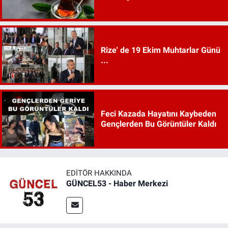
Rize' de 19 Ekim Muhtarlar Günü
...
Feci Kazada Hayatını Kaybeden
Gençlerden Bu Görüntüler Kaldı
EDITÖR HAKKINDA
GÜNCEL53 - Haber Merkezi