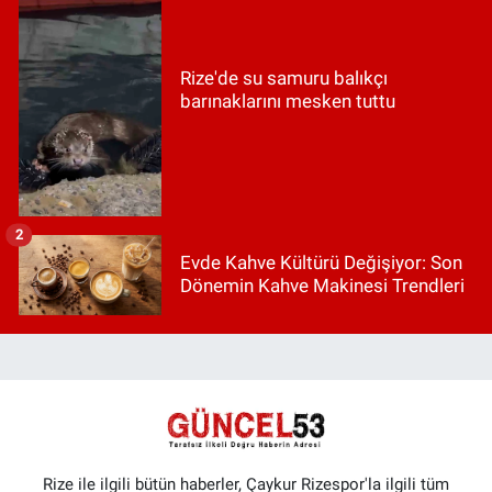
Rize'de su samuru balıkçı
barınaklarını mesken tuttu
2
Evde Kahve Kültürü Değişiyor: Son
Dönemin Kahve Makinesi Trendleri
Rize ile ilgili bütün haberler, Çaykur Rizespor'la ilgili tüm