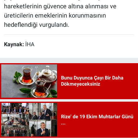
hareketlerinin güvence altına alınması ve
üreticilerin emeklerinin korunmasının
hedeflendiği vurgulandı.
Kaynak:
İHA
Bunu Duyunca Çayı Bir Daha
Dökmeyeceksiniz
Rize' de 19 Ekim Muhtarlar Günü
...