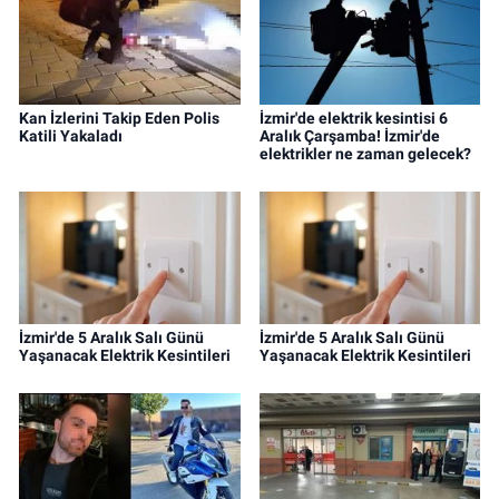
Kan İzlerini Takip Eden Polis
İzmir'de elektrik kesintisi 6
Katili Yakaladı
Aralık Çarşamba! İzmir'de
elektrikler ne zaman gelecek?
İzmir'de 5 Aralık Salı Günü
İzmir'de 5 Aralık Salı Günü
Yaşanacak Elektrik Kesintileri
Yaşanacak Elektrik Kesintileri