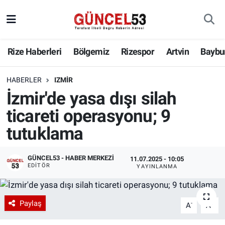
Rize Haberleri
Bölgemiz
Rizespor
Artvin
Baybu
HABERLER
IZMIR
İzmir'de yasa dışı silah
ticareti operasyonu; 9
tutuklama
GÜNCEL53 - HABER MERKEZI
11.07.2025 - 10:05
EDITÖR
YAYINLANMA
Paylaş
-
+
A
A