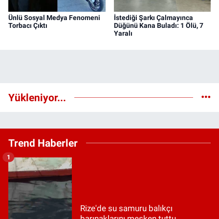
Ünlü Sosyal Medya Fenomeni
İstediği Şarkı Çalmayınca
Torbacı Çıktı
Düğünü Kana Buladı: 1 Ölü, 7
Yaralı
Yükleniyor...
Trend Haberler
1
Rize'de su samuru balıkçı
barınaklarını mesken tuttu