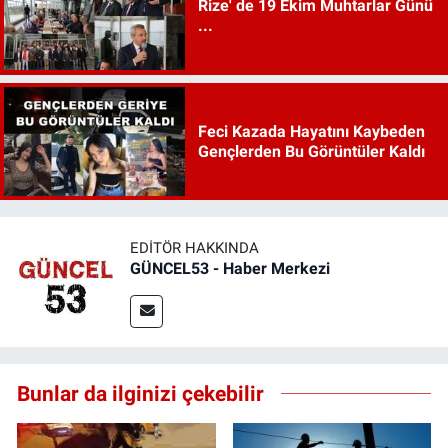
Rize' de 19 Ekim Muhtarlar Günü
...
Feci Kazada Hayatını Kaybeden
Gençlerden Bu Görüntüler Kaldı
EDITÖR HAKKINDA
GÜNCEL53 - Haber Merkezi
Bunlar da ilginizi çekebilir