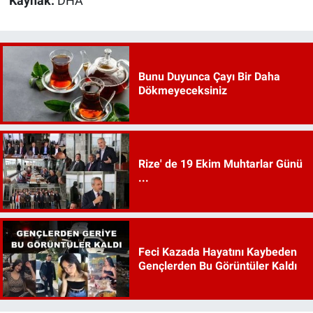
Kaynak:
DHA
Bunu Duyunca Çayı Bir Daha
Dökmeyeceksiniz
Rize' de 19 Ekim Muhtarlar Günü
...
Feci Kazada Hayatını Kaybeden
Gençlerden Bu Görüntüler Kaldı