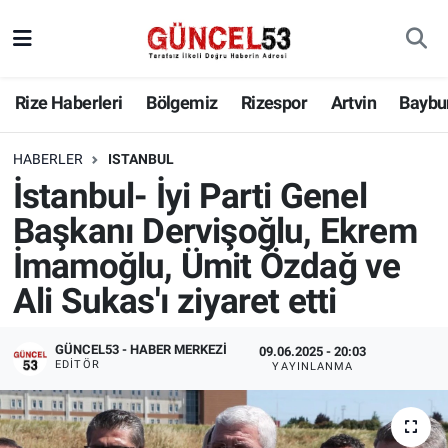
Rize Haberleri
Bölgemiz
Rizespor
Artvin
Baybu
HABERLER
ISTANBUL
İstanbul- İyi Parti Genel
Başkanı Dervişoğlu, Ekrem
İmamoğlu, Ümit Özdağ ve
Ali Sukas'ı ziyaret etti
GÜNCEL53 - HABER MERKEZI
09.06.2025 - 20:03
EDITÖR
YAYINLANMA