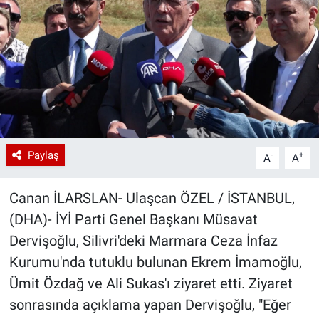
Paylaş
-
+
A
A
Canan İLARSLAN- Ulaşcan ÖZEL / İSTANBUL,
(DHA)- İYİ Parti Genel Başkanı Müsavat
Dervişoğlu, Silivri'deki Marmara Ceza İnfaz
Kurumu'nda tutuklu bulunan Ekrem İmamoğlu,
Ümit Özdağ ve Ali Sukas'ı ziyaret etti. Ziyaret
sonrasında açıklama yapan Dervişoğlu, "Eğer