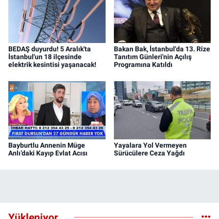
BEDAŞ duyurdu! 5 Aralık'ta
Bakan Bak, İstanbul'da 13. Rize
İstanbul'un 18 ilçesinde
Tanıtım Günleri'nin Açılış
elektrik kesintisi yaşanacak!
Programına Katıldı
Bayburtlu Annenin Müge
Yayalara Yol Vermeyen
Anlı’daki Kayıp Evlat Acısı
Sürücülere Ceza Yağdı
Yükleniyor...