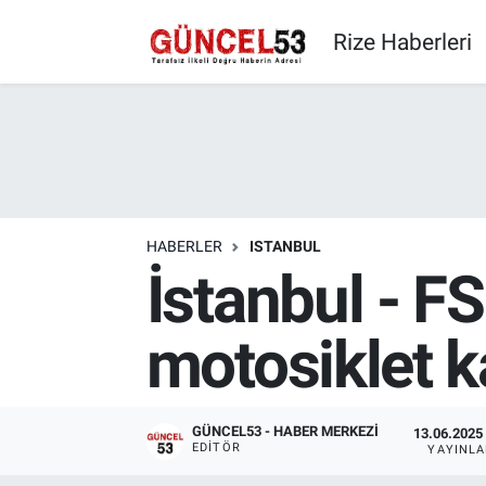
Rize Haberleri
HABERLER
ISTANBUL
İstanbul - F
motosiklet ka
GÜNCEL53 - HABER MERKEZI
13.06.2025 
EDITÖR
YAYINL