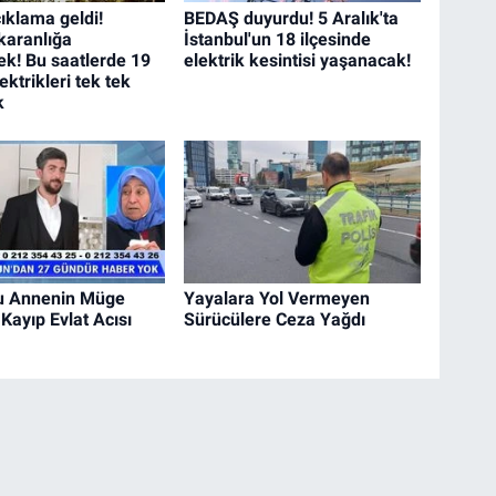
ıklama geldi!
BEDAŞ duyurdu! 5 Aralık'ta
karanlığa
İstanbul'un 18 ilçesinde
k! Bu saatlerde 19
elektrik kesintisi yaşanacak!
lektrikleri tek tek
k
u Annenin Müge
Yayalara Yol Vermeyen
 Kayıp Evlat Acısı
Sürücülere Ceza Yağdı