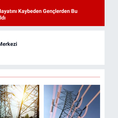
Hayatını Kaybeden Gençlerden Bu
ldı
Merkezi