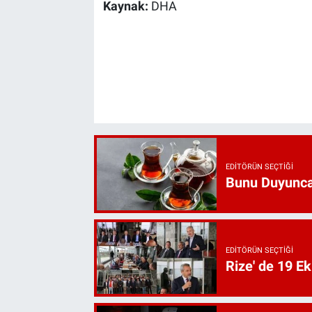
Kaynak:
DHA
EDITÖRÜN SEÇTIĞI
Bunu Duyunca
EDITÖRÜN SEÇTIĞI
Rize' de 19 E