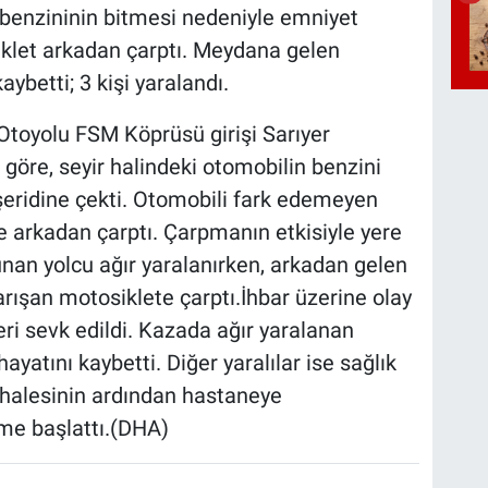
enzininin bitmesi nedeniyle emniyet
iklet arkadan çarptı. Meydana gelen
aybetti; 3 kişi yaralandı.
Otoyolu FSM Köprüsü girişi Sarıyer
göre, seyir halindeki otomobilin benzini
şeridine çekti. Otomobili fark edemeyen
 arkadan çarptı. Çarpmanın etkisiyle yere
nan yolcu ağır yaralanırken, arkadan gelen
rışan motosiklete çarptı.İhbar üzerine olay
leri sevk edildi. Kazada ağır yaralanan
yatını kaybetti. Diğer yaralılar ise sağlık
dahalesinin ardından hastaneye
leme başlattı.(DHA)