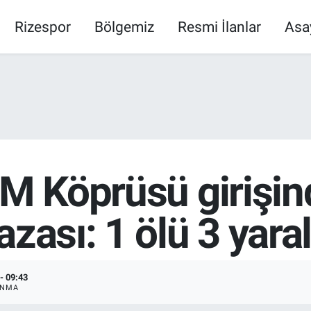
Rizespor
Bölgemiz
Resmi İlanlar
Asa
SM Köprüsü girişin
zası: 1 ölü 3 yaral
- 09:43
ANMA