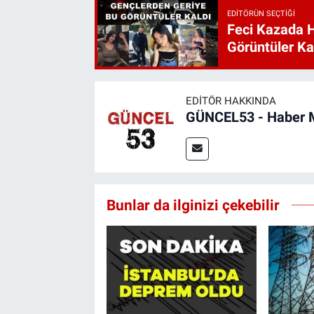
EDITÖRÜN SEÇTIĞI
Feci Kazada 
Görüntüler Ka
EDITÖR HAKKINDA
GÜNCEL53 - Haber 
Bunlar da ilginizi çekebilir