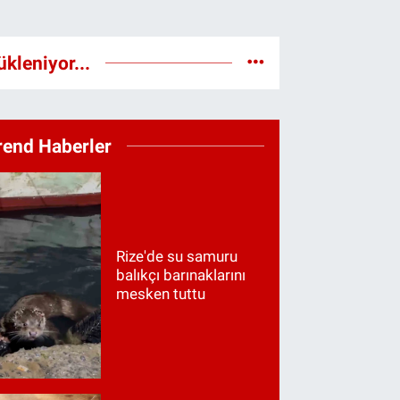
ükleniyor...
rend Haberler
Rize'de su samuru
balıkçı barınaklarını
mesken tuttu