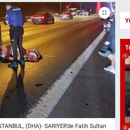
Y
T
1
ANBUL, (DHA)- SARIYER'de Fatih Sultan
2