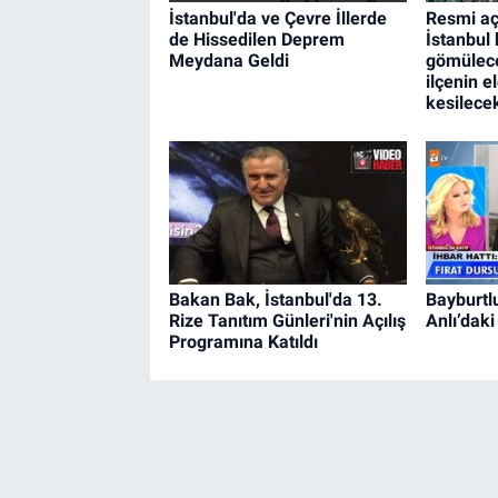
İstanbul'da ve Çevre İllerde
Resmi aç
de Hissedilen Deprem
İstanbul 
Meydana Geldi
gömülece
ilçenin e
kesilece
Bakan Bak, İstanbul'da 13.
Bayburtl
Rize Tanıtım Günleri'nin Açılış
Anlı’daki
Programına Katıldı