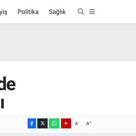
yiş
Politika
Sağlık
de
ı
-
+
A
A