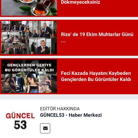
Dökmeyeceksiniz
Rize' de 19 Ekim Muhtarlar Günü
...
Feci Kazada Hayatını Kaybeden
Gençlerden Bu Görüntüler Kaldı
EDITÖR HAKKINDA
GÜNCEL53 - Haber Merkezi