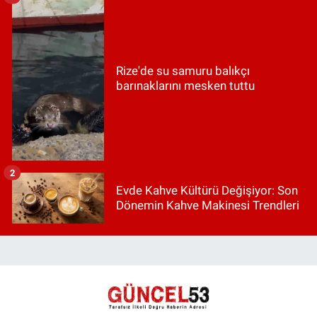
Rize'de su samuru balıkçı
barınaklarını mesken tuttu
2
Evde Kahve Kültürü Değişiyor: Son
Dönemin Kahve Makinesi Trendleri