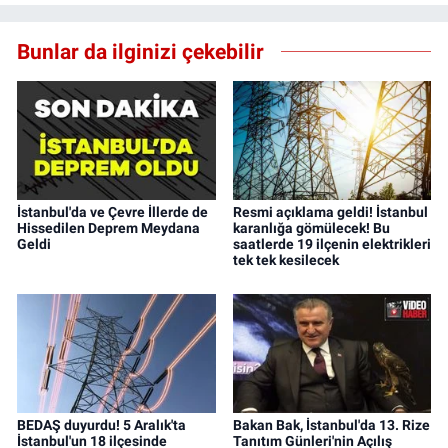
Bunlar da ilginizi çekebilir
İstanbul'da ve Çevre İllerde de
Resmi açıklama geldi! İstanbul
Hissedilen Deprem Meydana
karanlığa gömülecek! Bu
Geldi
saatlerde 19 ilçenin elektrikleri
tek tek kesilecek
BEDAŞ duyurdu! 5 Aralık'ta
Bakan Bak, İstanbul'da 13. Rize
İstanbul'un 18 ilçesinde
Tanıtım Günleri'nin Açılış