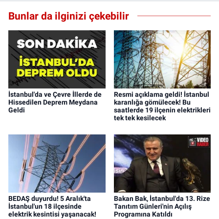
Bunlar da ilginizi çekebilir
İstanbul'da ve Çevre İllerde de
Resmi açıklama geldi! İstanbul
Hissedilen Deprem Meydana
karanlığa gömülecek! Bu
Geldi
saatlerde 19 ilçenin elektrikleri
tek tek kesilecek
BEDAŞ duyurdu! 5 Aralık'ta
Bakan Bak, İstanbul'da 13. Rize
İstanbul'un 18 ilçesinde
Tanıtım Günleri'nin Açılış
elektrik kesintisi yaşanacak!
Programına Katıldı