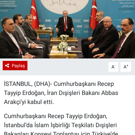
Paylaş
-
+
A
A
İSTANBUL, (DHA)- Cumhurbaşkanı Recep
Tayyip Erdoğan, İran Dışişleri Bakanı Abbas
Arakçi'yi kabul etti.
Cumhurbaşkanı Recep Tayyip Erdoğan,
İstanbul’da İslam İşbirliği Teşkilatı Dışişleri
Bakanları Konseyi Toplantısı için Türkiye’de