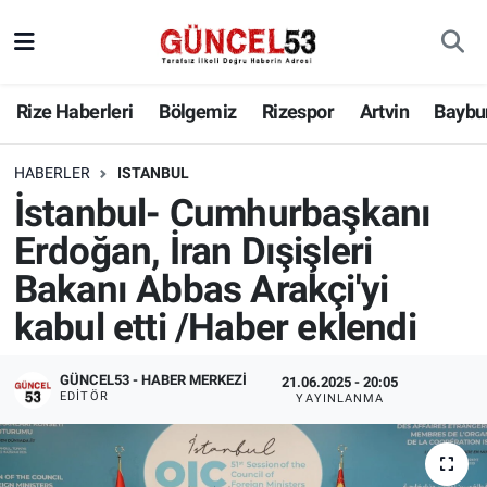
Rize Haberleri
Bölgemiz
Rizespor
Artvin
Baybu
HABERLER
ISTANBUL
İstanbul- Cumhurbaşkanı
Erdoğan, İran Dışişleri
Bakanı Abbas Arakçi'yi
kabul etti /Haber eklendi
GÜNCEL53 - HABER MERKEZI
21.06.2025 - 20:05
EDITÖR
YAYINLANMA