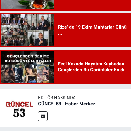
Rize' de 19 Ekim Muhtarlar Günü
...
Feci Kazada Hayatını Kaybeden
Gençlerden Bu Görüntüler Kaldı
EDITÖR HAKKINDA
GÜNCEL53 - Haber Merkezi