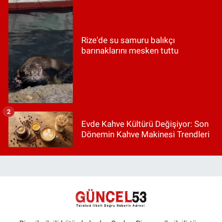
Rize'de su samuru balıkçı
barınaklarını mesken tuttu
2
Evde Kahve Kültürü Değişiyor: Son
Dönemin Kahve Makinesi Trendleri