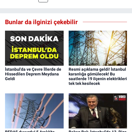
Bunlar da ilginizi çekebilir
İstanbul'da ve Çevre İllerde de
Resmi açıklama geldi! İstanbul
Hissedilen Deprem Meydana
karanlığa gömülecek! Bu
Geldi
saatlerde 19 ilçenin elektrikleri
tek tek kesilecek