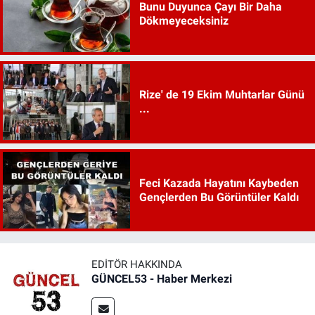
Bunu Duyunca Çayı Bir Daha
Dökmeyeceksiniz
Rize' de 19 Ekim Muhtarlar Günü
...
Feci Kazada Hayatını Kaybeden
Gençlerden Bu Görüntüler Kaldı
EDITÖR HAKKINDA
GÜNCEL53 - Haber Merkezi