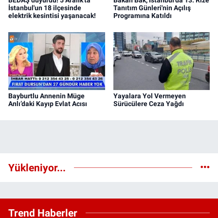
BEDAŞ duyurdu! 5 Aralık'ta
Bakan Bak, İstanbul'da 13. Rize
İstanbul'un 18 ilçesinde
Tanıtım Günleri'nin Açılış
elektrik kesintisi yaşanacak!
Programına Katıldı
Bayburtlu Annenin Müge
Yayalara Yol Vermeyen
Anlı’daki Kayıp Evlat Acısı
Sürücülere Ceza Yağdı
Yükleniyor...
Trend Haberler