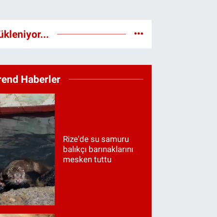
ükleniyor...
rend Haberler
Rize'de su samuru
balıkçı barınaklarını
mesken tuttu