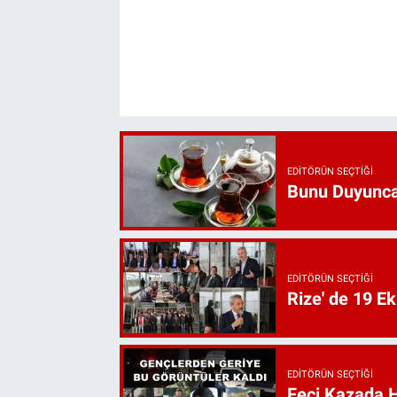
EDITÖRÜN SEÇTIĞI
Bunu Duyunca
EDITÖRÜN SEÇTIĞI
Rize' de 19 E
EDITÖRÜN SEÇTIĞI
Feci Kazada 