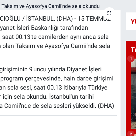
CIOĞLU / İSTANBUL, (DHA) - 15 TEMMUZ
Y
iyanet İşleri Başkanlığı tarafından
saat 00.13'te camilerden aynı anda sela
n olan Taksim ve Ayasofya Camii'nde sela
T
1
işiminin 9'uncu yılında Diyanet İşleri
 program çerçevesinde, hain darbe girişimi
an sela sesi, saat 00.13 itibarıyla Türkiye
için sela okundu. İstanbul'un tarihi
 Camii'nde de sela sesleri yükseldi. (DHA)
2