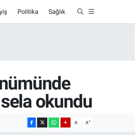
yiş
Politika
Sağlık
dönümünde
 sela okundu
-
+
A
A