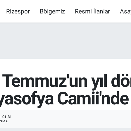
Rizespor
Bölgemiz
Resmi İlanlar
Asa
15 Temmuz'un yıl 
yasofya Camii'nde
- 01:31
ANMA