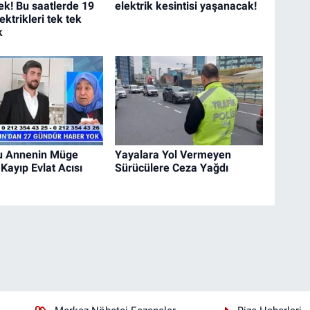
k! Bu saatlerde 19
elektrik kesintisi yaşanacak!
lektrikleri tek tek
k
u Annenin Müge
Yayalara Yol Vermeyen
 Kayıp Evlat Acısı
Sürücülere Ceza Yağdı