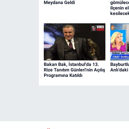
Meydana Geldi
gömülece
ilçenin e
kesilece
Bakan Bak, İstanbul'da 13.
Bayburtl
Rize Tanıtım Günleri'nin Açılış
Anlı’daki
Programına Katıldı