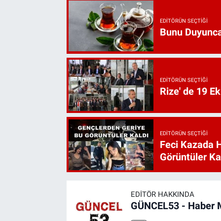
EDITÖRÜN SEÇTIĞI
Bunu Duyunca
EDITÖRÜN SEÇTIĞI
Rize' de 19 E
EDITÖRÜN SEÇTIĞI
Feci Kazada 
Görüntüler Ka
EDITÖR HAKKINDA
GÜNCEL53 - Haber 