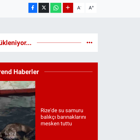
-
+
A
A
ükleniyor...
rend Haberler
Rize'de su samuru
balıkçı barınaklarını
mesken tuttu