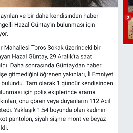
 ayrılan ve bir daha kendisinden haber
2
gelli Hazal Güntay'ın bulunması için
yor.
ler Mahallesi Toros Sokak üzerindeki bir
ayan Hazal Güntay, 29 Aralık'ta saat
rıldı. Daha sonrasında Güntay'dan haber
şe gitmediğini öğrenen yakınları, İl Emniyet
 bulundu. Tam olarak 1 gündür kendisinden
lunması için polis ekiplerince arama
akınları, onu gören veya duyanların 112 Acil
stedi. Yaklaşık 1.54 boyunda olan kadının
 kot pantolon, siyah şişme mont ve beyaz
ldi.