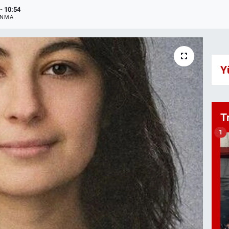
- 10:54
ANMA
Y
T
1