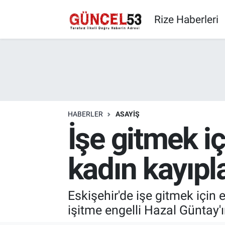
Rize Haberleri
HABERLER
ASAYIŞ
İşe gitmek iç
kadın kayıpla
Eskişehir'de işe gitmek için
işitme engelli Hazal Güntay'