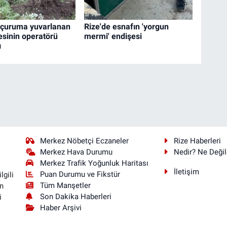
uçuruma yuvarlanan
Rize'de esnafın 'yorgun
esinin operatörü
mermi' endişesi
ı
Merkez Nöbetçi Eczaneler
Rize Haberleri
Merkez Hava Durumu
Nedir? Ne Değil
Merkez Trafik Yoğunluk Haritası
İletişim
Puan Durumu ve Fikstür
lgili
Tüm Manşetler
n
Son Dakika Haberleri
i
Haber Arşivi