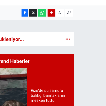
-
+
A
A
ükleniyor...
rend Haberler
Rize'de su samuru
balıkçı barınaklarını
mesken tuttu