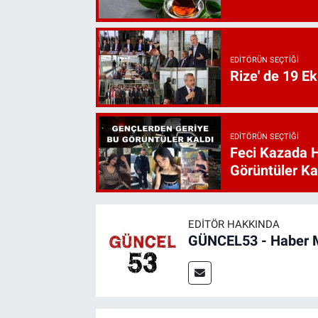
EDITÖRÜN SEÇTIĞI
Rize' de 19 E
EDITÖRÜN SEÇTIĞI
Feci Kazada 
Görüntüler Ka
EDITÖR HAKKINDA
GÜNCEL53 - Haber 