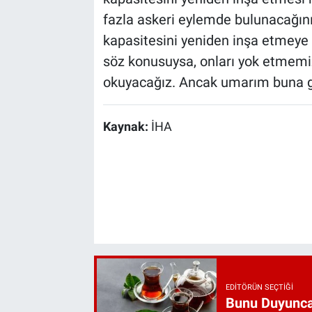
fazla askeri eylemde bulunacağını 
kapasitesini yeniden inşa etmeye 
söz konusuysa, onları yok etmemi
okuyacağız. Ancak umarım buna ger
Kaynak:
İHA
EDITÖRÜN SEÇTIĞI
Bunu Duyunca