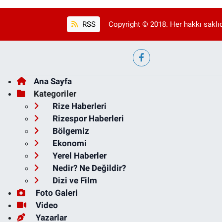
RSS
Copyright © 2018. Her hakkı saklıd
Ana Sayfa
Kategoriler
Rize Haberleri
Rizespor Haberleri
Bölgemiz
Ekonomi
Yerel Haberler
Nedir? Ne Değildir?
Dizi ve Film
Foto Galeri
Video
Yazarlar