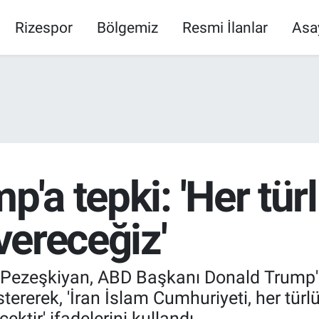
Rizespor
Bölgemiz
Resmi İlanlar
Asa
p'a tepki: 'Her türl
 vereceğiz'
ezeşkiyan, ABD Başkanı Donald Trump'ın
tererek, 'İran İslam Cumhuriyeti, her türlü
ektir' ifadelerini kullandı.