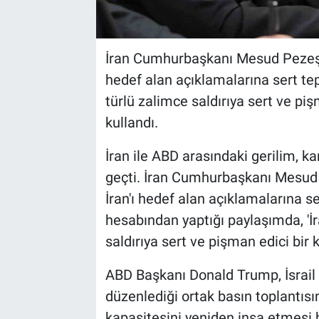
İran Cumhurbaşkanı Mesud Pezeşk
hedef alan açıklamalarına sert tep
türlü zalimce saldırıya sert ve pişm
kullandı.
İran ile ABD arasındaki gerilim, ka
geçti. İran Cumhurbaşkanı Mesud
İran'ı hedef alan açıklamalarına s
hesabından yaptığı paylaşımda, 'İ
saldırıya sert ve pişman edici bir ka
ABD Başkanı Donald Trump, İsrail
düzenlediği ortak basın toplantısı
kapasitesini yeniden inşa etmesi 