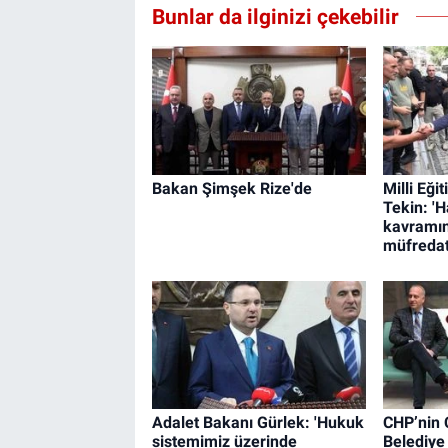
Bunlar da ilginizi çekebilir
Bakan Şimşek Rize'de
Milli Eği
Tekin: 'H
kavramın
müfredat
Adalet Bakanı Gürlek: 'Hukuk
CHP’nin
sistemimiz üzerinde
Belediye