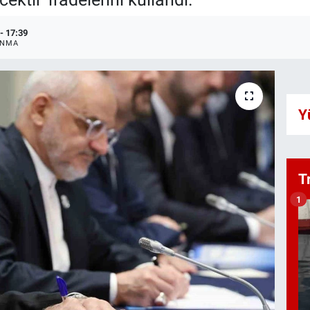
- 17:39
ANMA
Y
T
1