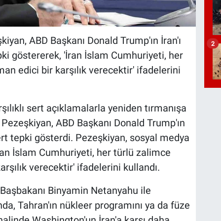
iyan, ABD Başkanı Donald Trump'ın İran'ı
2
ki göstererek, 'İran İslam Cumhuriyeti, her
an edici bir karşılık verecektir' ifadelerini
rşılıklı sert açıklamalarla yeniden tırmanışa
 Pezeşkiyan, ABD Başkanı Donald Trump'ın
ert tepki gösterdi. Pezeşkiyan, sosyal medya
ran İslam Cumhuriyeti, her türlü zalimce
rşılık verecektir' ifadelerini kullandı.
 Başbakanı Binyamin Netanyahu ile
nda, Tahran'ın nükleer programını ya da füze
halinde Washington'un İran'a karşı daha