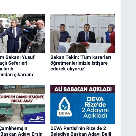
tim Bakanı Yusuf
Bakan Tekin: 'Tüm kararları
açlı Seferleri
öğretmenlerimizle istişare
ı tarih
ederek alıyoruz'
ından çıkardım'
 Çamlıhemşin
DEVA Partisi'nin Rize'de 2
 Başkan Adayı Ersin
Belediye Başkan Adayı Belli