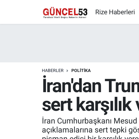
Rize Haberleri
HABERLER
POLITIKA
İran'dan Trum
sert karşılık
İran Cumhurbaşkanı Mesud P
açıklamalarına sert tepki gös
pişman edici bir karşılık verec