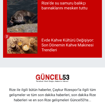
Rize'de su samuru balıkçı
barınaklarını mesken tuttu
2
Evde Kahve Kültürü Değişiyor:
Son Dönemin Kahve Makinesi
Trendleri
Rize ile ilgili bütün haberler, Çaykur Rizespor'la ilgili tüm
gelişmeler ve tüm son dakika haberleri, son dakika Rize
haberleri ve en son Rize gelişmeleri Güncel53'te...