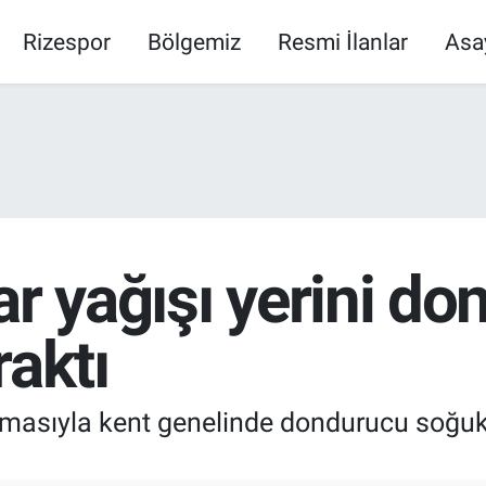
Rizespor
Bölgemiz
Resmi İlanlar
Asa
ar yağışı yerini d
raktı
urmasıyla kent genelinde dondurucu soğuk