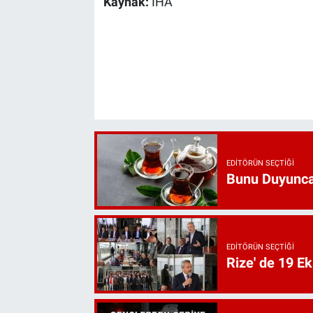
Kaynak:
İHA
EDITÖRÜN SEÇTIĞI
Bunu Duyunca
EDITÖRÜN SEÇTIĞI
Rize' de 19 E