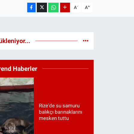
-
+
A
A
ükleniyor...
rend Haberler
Rize'de su samuru
balıkçı barınaklarını
mesken tuttu