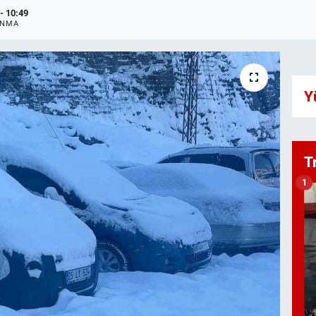
- 10:49
ANMA
Y
T
1