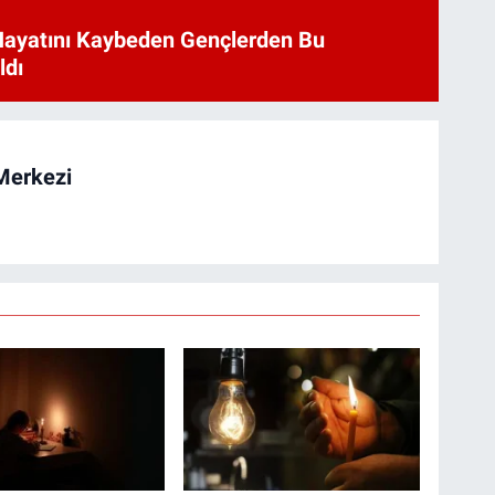
Hayatını Kaybeden Gençlerden Bu
ldı
Merkezi