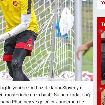
Y
T
1
ig'de yeni sezon hazırlıklarını Slovenya
2
 transferinde gaza bastı. Su ana kadar sağ
 saha Rhadlney ve golcüler Janderson ile