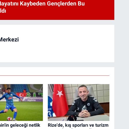
Hayatını Kaybeden Gençlerden Bu
ldı
Merkezi
n'in geleceği netlik
Rize'de, kış sporları ve turizm