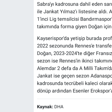
Sabra'yı kadrosuna dahil eden sarı
ile Jankat Yılmaz'ı listesine aldı.
1'inci Lig temsilcisi Bandırmaspo
takımında forma giyen Doğan için c
Kayserispor'da yetişip burada prof
2022 sezonunda Rennes'e transfer
Doğan, 2023-2024'te diğer Fransız
sezon ise Rennes'in ikinci takımı
Alemdar 2 defa da A Milli Takım'da
Jankat ise geçen sezon Adanaspor
kadrosunda tecrübeli kaleci olarak
dönüp ardından Esenler Erokspor'a k
Kaynak:
DHA