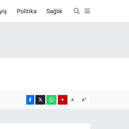
yiş
Politika
Sağlık
-
+
A
A