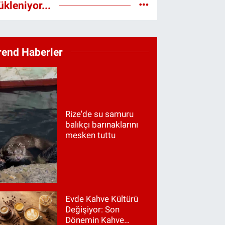
ükleniyor...
rend Haberler
Rize'de su samuru
balıkçı barınaklarını
mesken tuttu
Evde Kahve Kültürü
Değişiyor: Son
Dönemin Kahve