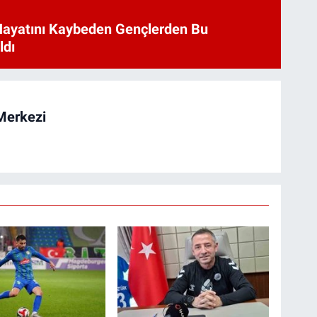
Hayatını Kaybeden Gençlerden Bu
ldı
Merkezi