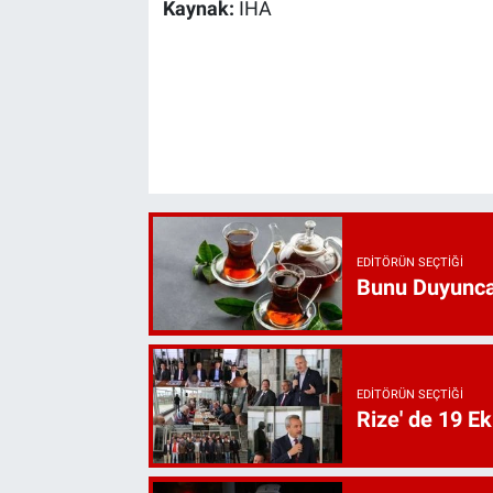
Kaynak:
İHA
EDITÖRÜN SEÇTIĞI
Bunu Duyunca
EDITÖRÜN SEÇTIĞI
Rize' de 19 E