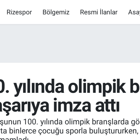
Rizespor
Bölgemiz
Resmi İlanlar
Asa
. yılında olimpik 
şarıya imza attı
unun 100. yılında olimpik branşlarda gös
ta binlerce çocuğu sporla buluştururken, 
amamladı.