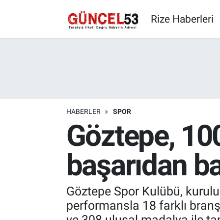
Rize Haberleri
HABERLER
SPOR
Göztepe, 100
başarıdan ba
Göztepe Spor Kulübü, kuruluş
performansla 18 farklı branş
ve 308 ulusal madalya ile t