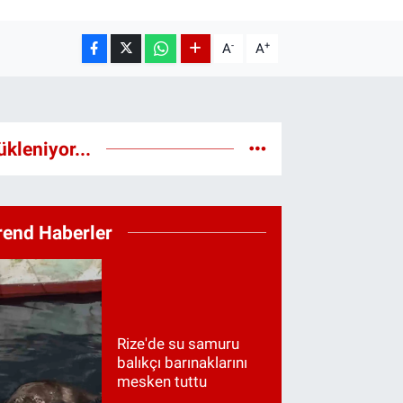
-
+
A
A
ükleniyor...
rend Haberler
Rize'de su samuru
balıkçı barınaklarını
mesken tuttu