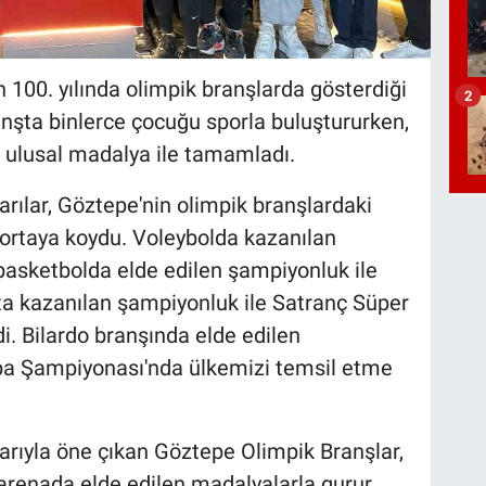
100. yılında olimpik branşlarda gösterdiği
2
anşta binlerce çocuğu sporla buluştururken,
8 ulusal madalya ile tamamladı.
rılar, Göztepe'nin olimpik branşlardaki
ortaya koydu. Voleybolda kazanılan
 basketbolda elde edilen şampiyonluk ile
çta kazanılan şampiyonluk ile Satranç Süper
di. Bilardo branşında elde edilen
pa Şampiyonası'nda ülkemizi temsil etme
larıyla öne çıkan Göztepe Olimpik Branşlar,
 arenada elde edilen madalyalarla gurur