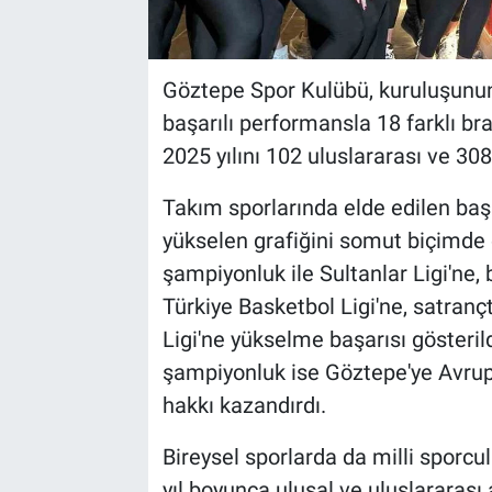
Göztepe Spor Kulübü, kuruluşunun 
başarılı performansla 18 farklı br
2025 yılını 102 uluslararası ve 30
Takım sporlarında elde edilen başa
yükselen grafiğini somut biçimde 
şampiyonluk ile Sultanlar Ligi'ne,
Türkiye Basketbol Ligi'ne, satran
Ligi'ne yükselme başarısı gösteril
şampiyonluk ise Göztepe'ye Avru
hakkı kazandırdı.
Bireysel sporlarda da milli sporcu
yıl boyunca ulusal ve uluslararası