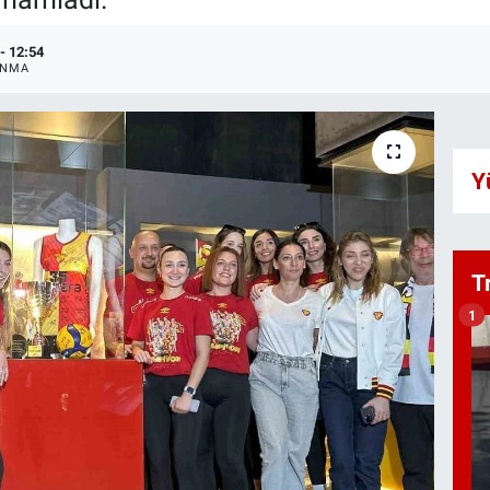
- 12:54
ANMA
Y
T
1