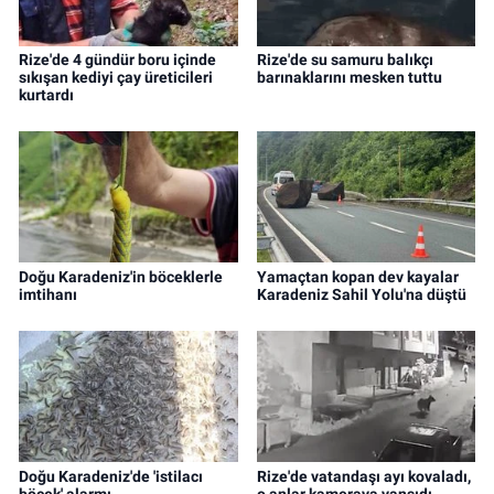
Rize'de 4 gündür boru içinde
Rize'de su samuru balıkçı
sıkışan kediyi çay üreticileri
barınaklarını mesken tuttu
kurtardı
Doğu Karadeniz'in böceklerle
Yamaçtan kopan dev kayalar
imtihanı
Karadeniz Sahil Yolu'na düştü
Doğu Karadeniz'de 'istilacı
Rize'de vatandaşı ayı kovaladı,
böcek' alarmı
o anlar kameraya yansıdı