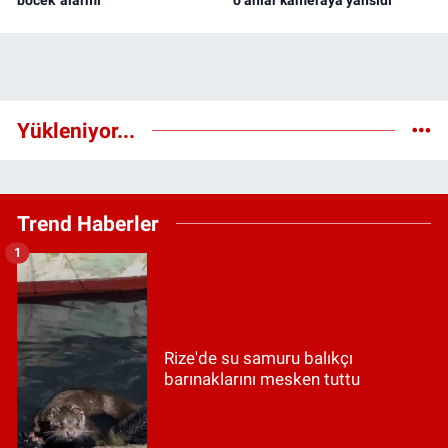
Yükleniyor...
Trend Haberler
1
Rize'de su samuru balıkçı
barınaklarını mesken tuttu