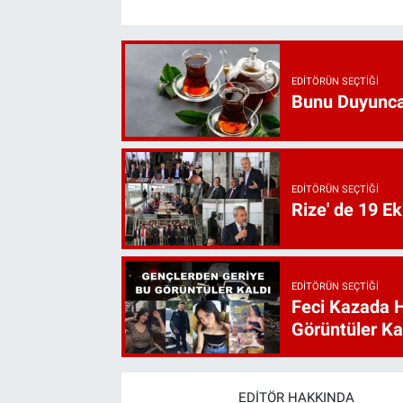
EDITÖRÜN SEÇTIĞI
Bunu Duyunca
EDITÖRÜN SEÇTIĞI
Rize' de 19 E
EDITÖRÜN SEÇTIĞI
Feci Kazada 
Görüntüler Ka
EDITÖR HAKKINDA