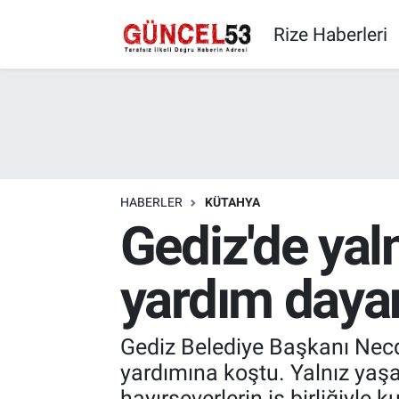
Rize Haberleri
HABERLER
KÜTAHYA
Gediz'de yal
yardım daya
Gediz Belediye Başkanı Necd
yardımına koştu. Yalnız yaş
hayırseverlerin iş birliğiyle 