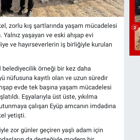
el, zorlu kış şartlarında yaşam mücadelesi
2
. Yalnız yaşayan ve eski ahşap evi
 ve hayırseverlerin iş birliğiyle kurulan
 belediyecilik örneği bir kez daha
öyü nüfusuna kayıtlı olan ve uzun süredir
ahşap evde tek başına yaşam mücadelesi
latıldı. Eşyalarıyla üst üste, yıkılma
a tutunmaya çalışan Eyüp amcanın imdadına
l yetişti.
iyle zor günler geçiren yaşlı adam için
ndaşların da desteğiyle modern bir