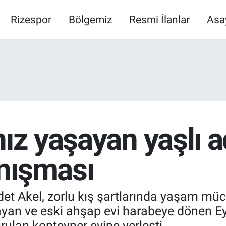
Rizespor
Bölgemiz
Resmi İlanlar
Asa
nız yaşayan yaşlı 
nışması
et Akel, zorlu kış şartlarında yaşam müc
ayan ve eski ahşap evi harabeye dönen E
kurulan konteyner evine yerleşti.