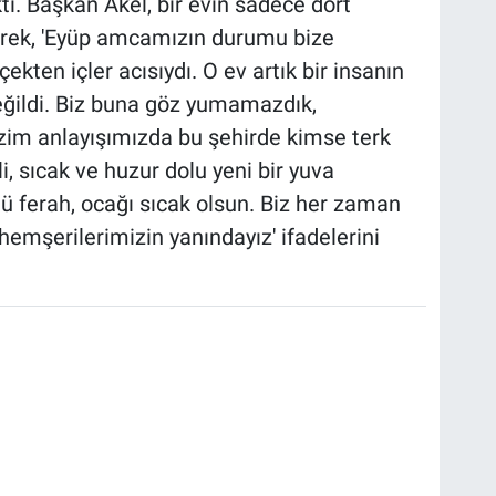
. Başkan Akel, bir evin sadece dört
terek, 'Eyüp amcamızın durumu bize
kten içler acısıydı. O ev artık bir insanın
eğildi. Biz buna göz yumamazdık,
im anlayışımızda bu şehirde kimse terk
i, sıcak ve huzur dolu yeni bir yuva
 ferah, ocağı sıcak olsun. Biz her zaman
emşerilerimizin yanındayız' ifadelerini