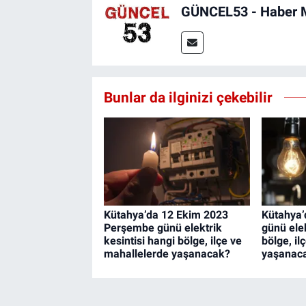
GÜNCEL53 - Haber 
Bunlar da ilginizi çekebilir
Kütahya’da 12 Ekim 2023
Kütahya’
Perşembe günü elektrik
günü elek
kesintisi hangi bölge, ilçe ve
bölge, il
mahallelerde yaşanacak?
yaşanac