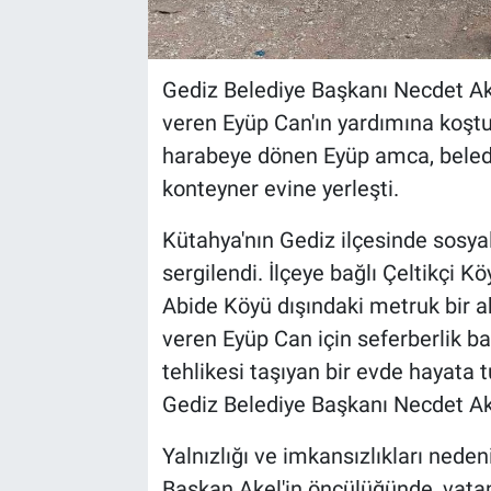
Gediz Belediye Başkanı Necdet Ak
veren Eyüp Can'ın yardımına koştu
harabeye dönen Eyüp amca, belediye
konteyner evine yerleşti.
Kütahya'nın Gediz ilçesinde sosyal
sergilendi. İlçeye bağlı Çeltikçi K
Abide Köyü dışındaki metruk bir 
veren Eyüp Can için seferberlik baş
tehlikesi taşıyan bir evde hayat
Gediz Belediye Başkanı Necdet Ake
Yalnızlığı ve imkansızlıkları neden
Başkan Akel'in öncülüğünde, vata