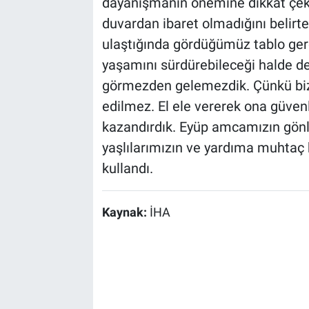
dayanışmanın önemine dikkat çekti
duvardan ibaret olmadığını belir
ulaştığında gördüğümüz tablo gerçe
yaşamını sürdürebileceği halde d
görmezden gelemezdik. Çünkü biz
edilmez. El ele vererek ona güvenl
kazandırdık. Eyüp amcamızın gönlü
yaşlılarımızın ve yardıma muhtaç h
kullandı.
Kaynak:
İHA