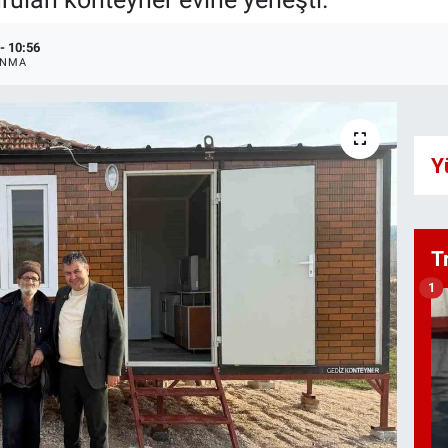
- 10:56
ANMA
Y
T
1