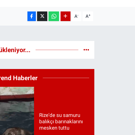
-
+
A
A
ükleniyor...
rend Haberler
Rize'de su samuru
balıkçı barınaklarını
mesken tuttu