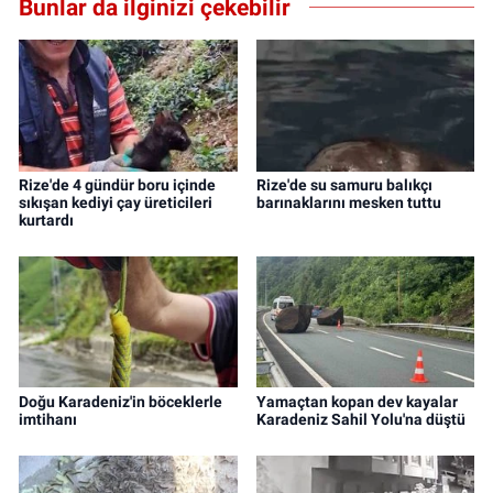
Bunlar da ilginizi çekebilir
Rize'de 4 gündür boru içinde
Rize'de su samuru balıkçı
sıkışan kediyi çay üreticileri
barınaklarını mesken tuttu
kurtardı
Doğu Karadeniz'in böceklerle
Yamaçtan kopan dev kayalar
imtihanı
Karadeniz Sahil Yolu'na düştü