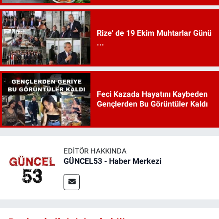
Rize' de 19 Ekim Muhtarlar Günü
...
Feci Kazada Hayatını Kaybeden
Gençlerden Bu Görüntüler Kaldı
EDITÖR HAKKINDA
GÜNCEL53 - Haber Merkezi