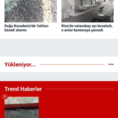
Doğu Karadeniz'de 'istilacı
Rize'de vatandaşı ayı kovaladı,
böcek' alarmı
o anlar kameraya yansıdı
Yükleniyor...
Trend Haberler
1