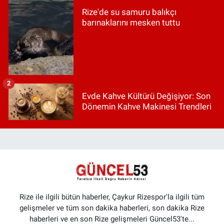
Rize'de su samuru balıkçı
barınaklarını mesken tuttu
2
Evde Kahve Kültürü Değişiyor: Son
Dönemin Kahve Makinesi Trendleri
Rize ile ilgili bütün haberler, Çaykur Rizespor'la ilgili tüm
gelişmeler ve tüm son dakika haberleri, son dakika Rize
haberleri ve en son Rize gelişmeleri Güncel53'te...