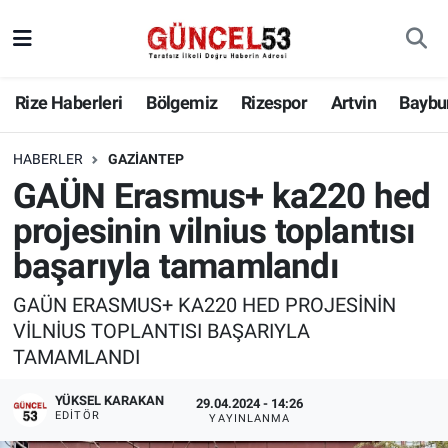
Rize Haberleri
Bölgemiz
Rizespor
Artvin
Baybu
HABERLER
GAZIANTEP
GAÜN Erasmus+ ka220 hed
projesinin vilnius toplantısı
başarıyla tamamlandı
GAÜN ERASMUS+ KA220 HED PROJESİNİN
VİLNİUS TOPLANTISI BAŞARIYLA
TAMAMLANDI
YÜKSEL KARAKAN
29.04.2024 - 14:26
EDITÖR
YAYINLANMA