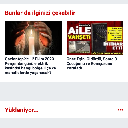
Bunlar da ilginizi çekebilir
Gaziantep’de 12 Ekim 2023
Önce Eşini Öldürdü, Sonra 3
Perşembe günü elektrik
Çocuğunu ve Komşusunu
kesintisi hangi bölge, ilçe ve
Yaraladı
mahallelerde yaşanacak?
Yükleniyor...